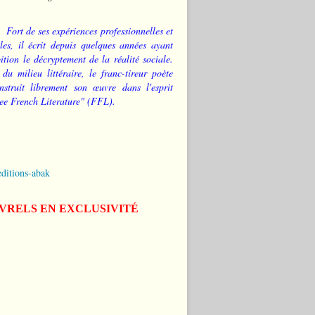
Fort de ses expériences professionnelles et
les, il écrit depuis quelques années ayant
tion le décryptement de la réalité sociale.
 du milieu littéraire, le franc-tireur poète
nstruit librement son œuvre dans l'esprit
ee French Literature" (FFL).
editions-abak
IVRELS EN EXCLUSIVITÉ