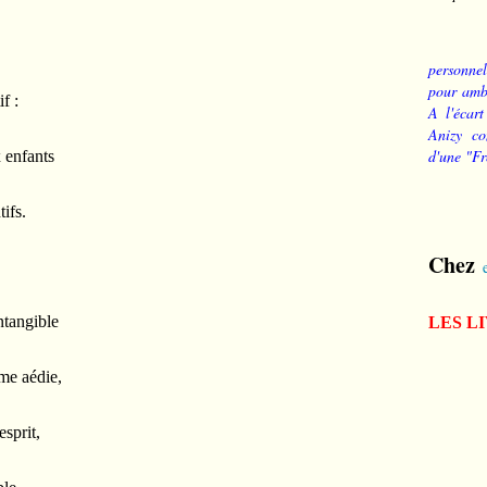
personnel
pour ambi
f :
A l'écart
Anizy co
d'une "Fr
x enfants
tifs.
Chez
intangible
LES L
me aédie,
esprit,