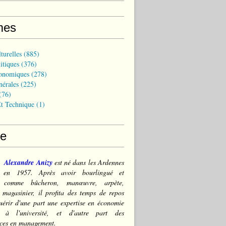
mes
turelles
(885)
itiques
(376)
onomiques
(278)
nérales
(225)
(76)
t Technique
(1)
ce
Alexandre Anizy
est né dans les Ardennes
) en 1957. Après avoir bourlingué et
lé comme bûcheron, manœuvre, arpète,
 magasinier, il profita des temps de repos
érir d'une part une expertise en économie
e à l'université, et d'autre part des
ces en management.