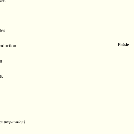
ble.
des
Poésie
oduction.
on
e.
 en préparation)