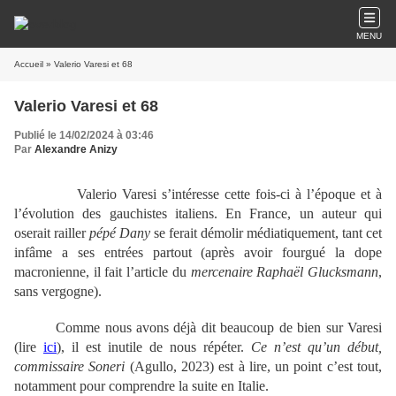
MENU
Accueil
» Valerio Varesi et 68
Valerio Varesi et 68
Publié le 14/02/2024 à 03:46
Par
Alexandre Anizy
Valerio Varesi s’intéresse cette fois-ci à l’époque et à
l’évolution des gauchistes italiens. En France, un auteur qui
oserait railler
pépé Dany
se ferait démolir médiatiquement, tant cet
infâme a ses entrées partout (après avoir fourgué la dope
macronienne, il fait l’article du
mercenaire
Raphaël Glucksmann
,
sans vergogne).
Comme nous avons déjà dit beaucoup de bien sur Varesi
(lire
ici
), il est inutile de nous répéter.
Ce n’est qu’un début,
commissaire Soneri
(Agullo, 2023) est à lire, un point c’est tout,
notamment pour comprendre la suite en Italie.