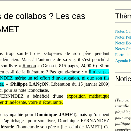
s de collabos ? Les cas
Thè
AMET
Notes Cul
Notes Pol
Notes Éc
Notes Gé
as trop souffert des saloperies de son père pendant
Portraits
démicien. Mais à l’automne de sa vie, il s’est penché à
Agenda E
 son livre «
Ramon
» (Grasset, 815 pages, 24,90 €). Si on
en est-il de la littérature ? Pas grand-chose : «
Il n’est pas
Noti
Z mérite un tel effort d’investigation, ni que son fils
er.
» (
Philippe LANçON
, Libération du 15 janvier 2009)
 pour sa note iconoclaste.
e FERNNDEZ a bénéficié d’une
exposition médiatique
(France
ier d’indécente, voire d’écœurante.
travail
plombier,
 de sympathie pour
Dominique JAMET,
mais qu’on peut
pour acqu
e l’aguichage
pour son livre, Dominique FERNANDEZ
politiqu
it lézardé l’honneur de son père » [i.e. celui de JAMET]. Ce
compéten