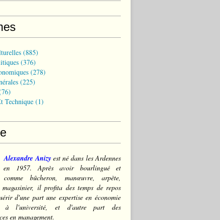
mes
turelles
(885)
itiques
(376)
onomiques
(278)
nérales
(225)
(76)
t Technique
(1)
ce
Alexandre Anizy
est né dans les Ardennes
) en 1957. Après avoir bourlingué et
lé comme bûcheron, manœuvre, arpète,
 magasinier, il profita des temps de repos
érir d'une part une expertise en économie
e à l'université, et d'autre part des
ces en management.