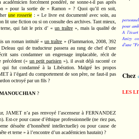
 académicien forcément pondéré, ne sonne-t-il pas après
 » pour la sortie de « Ramon » ? Quoi qu’il en soit,
cher
une rosserie
: « Le livre est documenté avec soin, au
personnel
on lit une fiction ou si on consulte des archives. Tant mieux,
pour ambi
 terne, qui fait le prix d’ «
un traître
», mais la qualité de
A l'écart
Anizy co
is un roman intitulé «
un traître
» (Flammarion, 2008, 392
d'une "Fr
an Deleau qui de traducteur passera au rang de chef d’une
crit sans condamner un engrenage implacable, récit de
re précédent («
un petit parisien
»), il avait déjà raconté ce
o qui fut condamné à la Libération. Malgré les propos
Chez
T à l’égard du comportement de son père, ne faut-il pas
ardon octroyé par un fils ?
LES L
MANOUCHIAN
?
e jour, JAMET n’a pas renvoyé l’ascenseur à FERNANDEZ
). Est-ce pour cause d’éthique professionnelle (ne riez pas,
forme désuète d’honnêteté intellectuelle) ou pour cause de
nnête et terne » à l’encontre d’un académicien hautain) ?