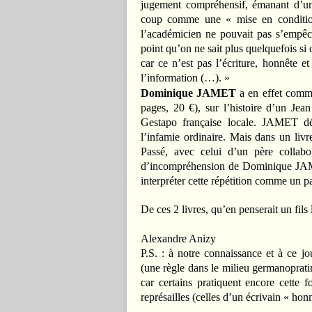
jugement compréhensif, émanant d’un
coup comme une « mise en condition
l’académicien ne pouvait pas s’empê
point qu’on ne sait plus quelquefois si 
car ce n’est pas l’écriture, honnête et
l’information (…). »
Dominique JAMET
a en effet comm
pages, 20 €), sur l’histoire d’un Je
Gestapo française locale. JAMET dé
l’infamie ordinaire. Mais dans un liv
Passé, avec celui d’un père collab
d’incompréhension de Dominique JAME
interpréter cette répétition comme un p
De ces 2 livres, qu’en penserait un fils
Alexandre Anizy
P.S. : à notre connaissance et à c
(une règle dans le milieu germanopratin
car certains pratiquent encore cette 
représailles (celles d’un écrivain « ho