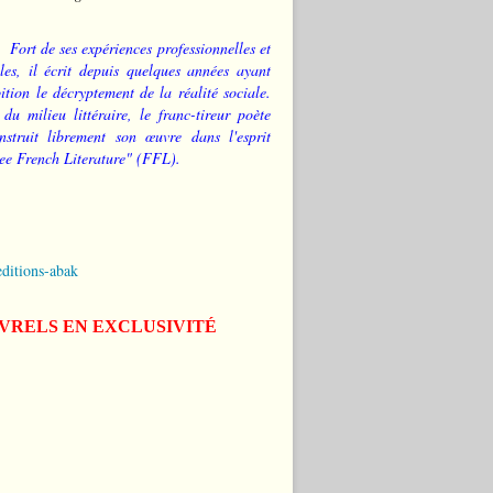
Fort de ses expériences professionnelles et
les, il écrit depuis quelques années ayant
tion le décryptement de la réalité sociale.
 du milieu littéraire, le franc-tireur poète
nstruit librement son œuvre dans l'esprit
ee French Literature" (FFL).
editions-abak
IVRELS EN EXCLUSIVITÉ