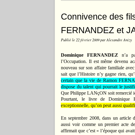
Connivence des fil
FERNANDEZ et J
Publié le
22 février 2009
par Alexandre Anizy
Dominique FERNANDEZ
n’a p
l’Occupation. Il est même devenu aca
nouveau sur son affaire familiale avec
sait que l’Histoire n’y gagne rien, qu’
certain que la vie de Ramon FERNANDE
dispose du talent qui pourrait le justifi
Que Philippe LANçON soit remercié ici
Pourtant, le livre de Dominiqu
exceptionnelle, qu’on peut aussi qualif
En septembre 2008, dans un article
aussi voir comme un premier acte d
affirmait que c’est « l’époque qui ava