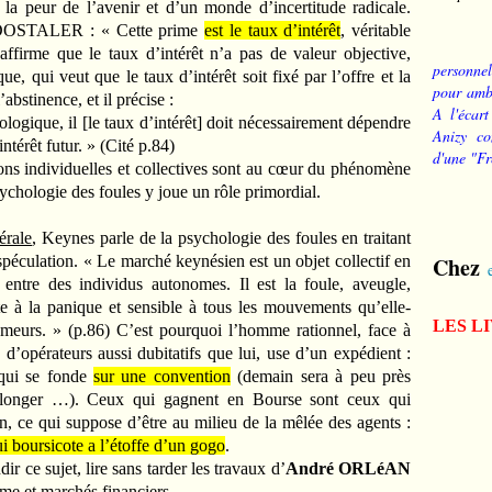
 la peur de l’avenir et d’un monde d’incertitude radicale.
 DOSTALER : « Cette prime
est le taux d’intérêt
, véritable
affirme que le taux d’intérêt n’a pas de valeur objective,
personnel
, qui veut que le taux d’intérêt soit fixé par l’offre et la
pour ambi
bstinence, et il précise :
A l'écart
gique, il [le taux d’intérêt] doit nécessairement dépendre
Anizy co
ntérêt futur. » (Cité p.84)
d'une "Fr
tions individuelles et collectives sont au cœur du phénomène
sychologie des foules y joue un rôle primordial.
érale
, Keynes parle de la psychologie des foules en traitant
 spéculation. « Le marché keynésien est un objet collectif en
Chez
n entre des individus autonomes. Il est la foule, aveugle,
te à la panique et sensible à tous les mouvements qu’elle-
LES L
umeurs. » (p.86) C’est pourquoi l’homme rationnel, face à
e d’opérateurs aussi dubitatifs que lui, use d’un expédient :
 qui se fonde
sur une convention
(demain sera à peu près
olonger …). Ceux qui gagnent en Bourse sont ceux qui
, ce qui suppose d’être au milieu de la mêlée des agents :
i boursicote a l’étoffe d’un gogo
.
r ce sujet, lire sans tarder les travaux d’
André ORLéAN
sme et marchés financiers.