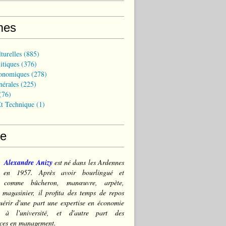
mes
turelles
(885)
itiques
(376)
onomiques
(278)
nérales
(225)
(76)
t Technique
(1)
ce
Alexandre Anizy
est né dans les Ardennes
) en 1957. Après avoir bourlingué et
lé comme bûcheron, manœuvre, arpète,
 magasinier, il profita des temps de repos
érir d'une part une expertise en économie
e à l'université, et d'autre part des
ces en management.