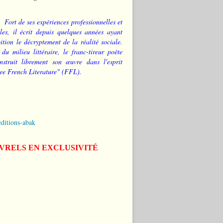
Fort de ses expériences professionnelles et
les, il écrit depuis quelques années ayant
tion le décryptement de la réalité sociale.
 du milieu littéraire, le franc-tireur poète
nstruit librement son œuvre dans l'esprit
ee French Literature" (FFL).
editions-abak
IVRELS EN EXCLUSIVITÉ