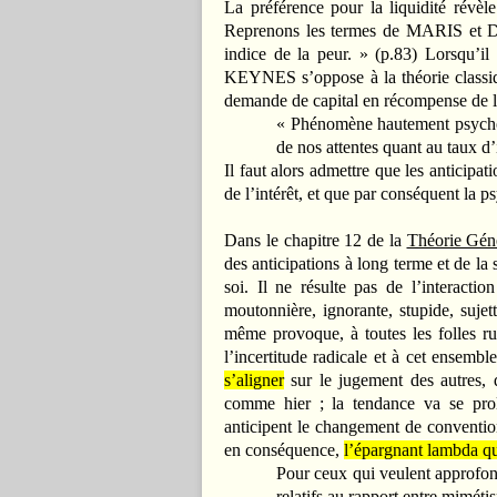
La préférence pour la liquidité révèle
Reprenons les termes de MARIS et
indice de la peur. » (p.83) Lorsqu’il 
KEYNES s’oppose à la théorie classique
demande de capital en récompense de l’a
« Phénomène hautement psycholo
de nos attentes quant au taux d’i
Il faut alors admettre que les anticipa
de l’intérêt, et que par conséquent la p
Dans le chapitre 12 de la
Théorie Gén
des anticipations à long terme et de la
soi. Il ne résulte pas de l’interactio
moutonnière, ignorante, stupide, sujet
même provoque, à toutes les folles r
l’incertitude radicale et à cet ensembl
s’aligner
sur le jugement des autres,
comme hier ; la tendance va se pr
anticipent le changement de convention
en conséquence,
l’épargnant lambda qu
Pour ceux qui veulent approfondi
relatifs au rapport entre miméti