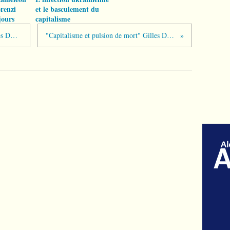
renzi
et le basculement du
jours
capitalisme
"Capitalisme et pulsion de mort" Gilles DOSTALER, Bernard MARIS (VII)
"Capitalisme et pulsion de mort" Gilles DOSTALER, Bernard MARIS (IX)