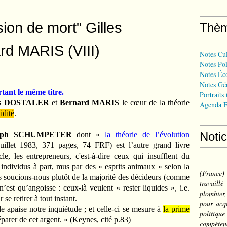
sion de mort" Gilles
Thè
d MARIS (VIII)
Notes Cul
Notes Pol
Notes Éc
Notes Gé
tant le même titre.
Portraits
les DOSTALER
et
Bernard MARIS
le cœur de la théorie
Agenda E
idité
.
Noti
eph SCHUMPETER
dont «
la théorie de l’évolution
uillet 1983, 371 pages, 74 FRF) est l’autre grand livre
, les entrepreneurs, c'est-à-dire ceux qui insufflent du
ndividus à part, mus par des « esprits animaux » selon la
(France
 soucions-nous plutôt de la majorité des décideurs (comme
travail
n’est qu’angoisse : ceux-là veulent « rester liquides », i.e.
plombier,
se retirer à tout instant.
pour acqu
e apaise notre inquiétude ; et celle-ci se mesure à
la prime
politiqu
arer de cet argent. » (Keynes, cité p.83)
compéten