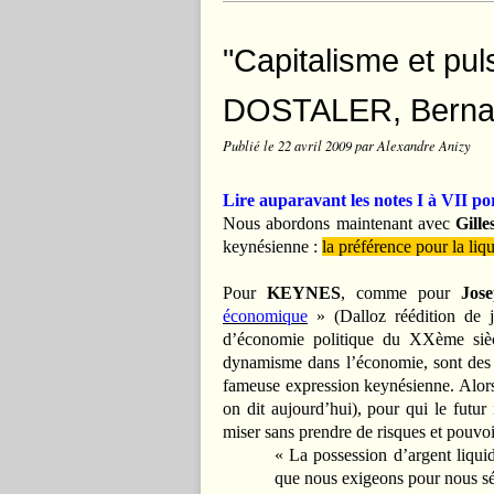
"Capitalisme et pul
DOSTALER, Bernar
Publié le
22 avril 2009
par Alexandre Anizy
Lire auparavant les notes I à VII por
Nous abordons maintenant avec
Gil
keynésienne :
la préférence pour la liqu
Pour
KEYNES
, comme pour
Jos
économique
» (Dalloz réédition de j
d’économie politique du XXème siècle
dynamisme dans l’économie, sont des i
fameuse expression keynésienne. Alors
on dit aujourd’hui), pour qui le futur 
miser sans prendre de risques et pouvoir 
« La possession d’argent liquid
que nous exigeons pour nous sép