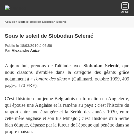
MENU
Accueil
» Sous le soleil de Slobodan Selenić
Sous le soleil de Slobodan Selenić
Publié le 18/03/2010 à 06:56
Par
Alexandre Anizy
Aujourd'hui, prenons de l'altitude avec
Slobodan Seleni
ć
, que
nous classons d'emblée dans la catégorie des géants grâce
notamment à «
l'ombre des aïeux
» (Gallimard, octobre 1999, 409
pages, 170 FRF).
C'est l'histoire d'un jeune Belgradois en formation en Angleterre,
qui épouse une Anglaise et la ramène au pays ; c'est l'histoire du
rapport entre une étrangère et la Serbie des années 1930, entre
cette mère anglaise et son fils Mihajlo ; c'est l'histoire d'un Serbe
bien éduqué, dépassé par la fureur de l'époque qui pénètre dans sa
propre maison.