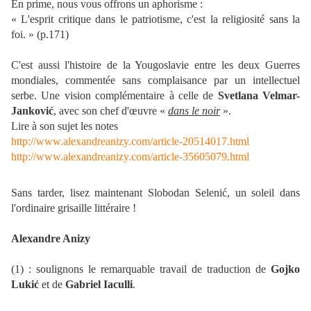
En prime, nous vous offrons un aphorisme :
« L'esprit critique dans le patriotisme, c'est la religiosité sans la
foi. » (p.171)
C'est aussi l'histoire de la Yougoslavie entre les deux Guerres
mondiales, commentée sans complaisance par un intellectuel
serbe. Une vision complémentaire à celle de
Svetlana Velmar-
Jankovi
ć
, avec son chef d'œuvre «
dans le noir
».
Lire à son sujet les notes
http://www.alexandreanizy.com/article-20514017.html
http://www.alexandreanizy.com/article-35605079.html
Sans tarder, lisez maintenant Slobodan Selenić, un soleil dans
l'ordinaire grisaille littéraire !
Alexandre Anizy
(1) : soulignons le remarquable travail de traduction de
Gojko
Luki
ć
et de
Gabriel Iaculli
.