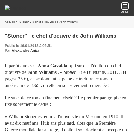
MENU
Accueil
» "Stoner", le chef d'oeuvre de John Williams
"Stoner", le chef d'oeuvre de John Williams
Publié le 16/01/2012 à 05:51
Par
Alexandre Anizy
Il paraît que c'est
Anna Gavalda
¹ qui suscita l'édition du chef
d’œuvre de
John Williams
, «
Stoner
» (le Dilettante, 2011, 384
pages, 25 €), en se donnant la peine de traduire ce roman
américain de 1965 : qu'elle en soit vivement remerciée !
Le sujet de ce roman finement ciselé ? Le premier paragraphe en
fixe sobrement le cadre :
« William Stoner est entré à l'université du Missouri en 1910. Il
avait dix-neuf ans. Huit ans plus tard, alors que la Première
Guerre mondiale faisait rage, il obtient son doctorat et accepte un