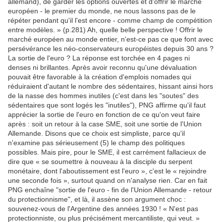
allemand), de garder les options ouvertes et d'offrir le marché
européen - le premier du monde, ne nous lassons pas de le
répéter pendant qu'il l'est encore - comme champ de compétition
entre modèles. » (p.281) Ah, quelle belle perspective ! Offrir le
marché européen au monde entier, n'est-ce pas ce que font avec
persévérance les néo-conservateurs européistes depuis 30 ans ?
La sortie de l'euro ? La réponse est torchée en 4 pages ni
denses ni brillantes. Après avoir reconnu qu'une dévaluation
pouvait être favorable à la création d'emplois nomades qui
réduiraient d'autant le nombre des sédentaires, hissant ainsi hors
de la nasse des hommes inutiles (c'est dans les "soutes" des
sédentaires que sont logés les "inutiles"), PNG affirme qu'il faut
apprécier la sortie de l'euro en fonction de ce qu'on veut faire
après : soit un retour à la case SME, soit une sortie de l'Union
Allemande. Disons que ce choix est simpliste, parce qu'il
n'examine pas sérieusement (5) le champ des politiques
possibles. Mais pire, pour le SME, il est carrément fallacieux de
dire que « se soumettre à nouveau à la disciple du serpent
monétaire, dont l'aboutissement est l'euro », c'est le « rejoindre
une seconde fois », surtout quand on n'analyse rien. Car en fait
PNG enchaîne "sortie de l'euro - fin de l'Union Allemande - retour
du protectionnisme", et là, il assène son argument choc :
souvenez-vous de l'Argentine des années 1930 ! « N'est pas
protectionniste, ou plus précisément mercantiliste, qui veut. »