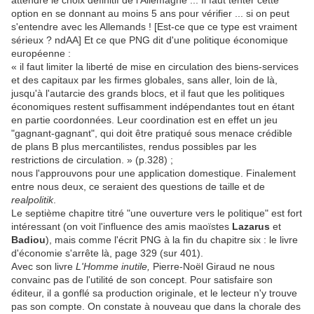
attendre le choix définitif de l'Allemagne ... Il faut tenter cette
option en se donnant au moins 5 ans pour vérifier ... si on peut
s'entendre avec les Allemands ! [Est-ce que ce type est vraiment
sérieux ? ndAA] Et ce que PNG dit d'une politique économique
européenne :
« il faut limiter la liberté de mise en circulation des biens-services
et des capitaux par les firmes globales, sans aller, loin de là,
jusqu'à l'autarcie des grands blocs, et il faut que les politiques
économiques restent suffisamment indépendantes tout en étant
en partie coordonnées. Leur coordination est en effet un jeu
"gagnant-gagnant", qui doit être pratiqué sous menace crédible
de plans B plus mercantilistes, rendus possibles par les
restrictions de circulation. » (p.328) ;
nous l'approuvons pour une application domestique. Finalement
entre nous deux, ce seraient des questions de taille et de
realpolitik
.
Le septième chapitre titré "une ouverture vers le politique" est fort
intéressant (on voit l'influence des amis maoïstes
Lazarus
et
Badiou
), mais comme l'écrit PNG à la fin du chapitre six : le livre
d'économie s'arrête là, page 329 (sur 401).
Avec son livre
L'Homme inutile,
Pierre-Noël Giraud ne nous
convainc pas de l'utilité de son concept. Pour satisfaire son
éditeur, il a gonflé sa production originale, et le lecteur n'y trouve
pas son compte. On constate à nouveau que dans la chorale des