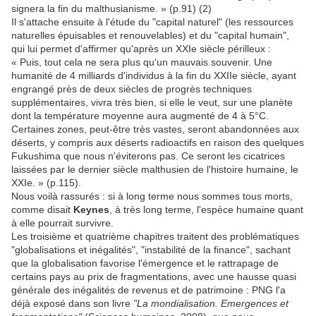
signera la fin du malthusianisme. » (p.91) (2)
Il s'attache ensuite à l'étude du "capital naturel" (les ressources
naturelles épuisables et renouvelables) et du "capital humain",
qui lui permet d'affirmer qu'après un XXIe siècle périlleux :
« Puis, tout cela ne sera plus qu'un mauvais souvenir. Une
humanité de 4 milliards d'individus à la fin du XXIIe siècle, ayant
engrangé près de deux siècles de progrès techniques
supplémentaires, vivra très bien, si elle le veut, sur une planète
dont la température moyenne aura augmenté de 4 à 5°C.
Certaines zones, peut-être très vastes, seront abandonnées aux
déserts, y compris aux déserts radioactifs en raison des quelques
Fukushima que nous n'éviterons pas. Ce seront les cicatrices
laissées par le dernier siècle malthusien de l'histoire humaine, le
XXIe. » (p.115).
Nous voilà rassurés : si à long terme nous sommes tous morts,
comme disait
Keynes
, à très long terme, l'espèce humaine quant
à elle pourrait survivre.
Les troisième et quatrième chapitres traitent des problématiques
"globalisations et inégalités", "instabilité de la finance", sachant
que la globalisation favorise l'émergence et le rattrapage de
certains pays au prix de fragmentations, avec une hausse quasi
générale des inégalités de revenus et de patrimoine : PNG l'a
déjà exposé dans son livre
"La mondialisation. Emergences et