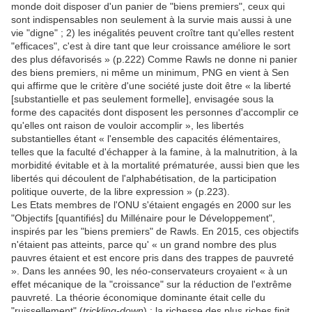
monde doit disposer d'un panier de "biens premiers", ceux qui
sont indispensables non seulement à la survie mais aussi à une
vie "digne" ; 2) les inégalités peuvent croître tant qu'elles restent
"efficaces", c'est à dire tant que leur croissance améliore le sort
des plus défavorisés » (p.222) Comme Rawls ne donne ni panier
des biens premiers, ni même un minimum, PNG en vient à Sen
qui affirme que le critère d'une société juste doit être « la liberté
[substantielle et pas seulement formelle], envisagée sous la
forme des capacités dont disposent les personnes d'accomplir ce
qu'elles ont raison de vouloir accomplir », les libertés
substantielles étant « l'ensemble des capacités élémentaires,
telles que la faculté d'échapper à la famine, à la malnutrition, à la
morbidité évitable et à la mortalité prématurée, aussi bien que les
libertés qui découlent de l'alphabétisation, de la participation
politique ouverte, de la libre expression » (p.223).
Les Etats membres de l'ONU s'étaient engagés en 2000 sur les
"Objectifs [quantifiés] du Millénaire pour le Développement",
inspirés par les "biens premiers" de Rawls. En 2015, ces objectifs
n'étaient pas atteints, parce qu' « un grand nombre des plus
pauvres étaient et est encore pris dans des trappes de pauvreté
». Dans les années 90, les néo-conservateurs croyaient « à un
effet mécanique de la "croissance" sur la réduction de l'extrême
pauvreté. La théorie économique dominante était celle du
"ruissellement" (
trickling-down
) : la richesse des plus riches finit