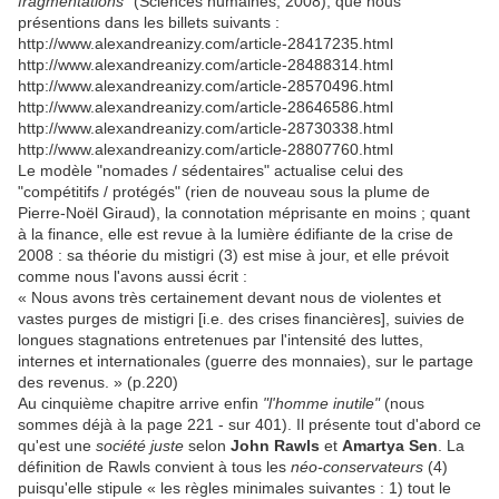
fragmentations"
(Sciences humaines, 2008), que nous
présentions dans les billets suivants :
http://www.alexandreanizy.com/article-28417235.html
http://www.alexandreanizy.com/article-28488314.html
http://www.alexandreanizy.com/article-28570496.html
http://www.alexandreanizy.com/article-28646586.html
http://www.alexandreanizy.com/article-28730338.html
http://www.alexandreanizy.com/article-28807760.html
Le modèle "nomades / sédentaires" actualise celui des
"compétitifs / protégés" (rien de nouveau sous la plume de
Pierre-Noël Giraud), la connotation méprisante en moins ; quant
à la finance, elle est revue à la lumière édifiante de la crise de
2008 : sa théorie du mistigri (3) est mise à jour, et elle prévoit
comme nous l'avons aussi écrit :
« Nous avons très certainement devant nous de violentes et
vastes purges de mistigri [i.e. des crises financières], suivies de
longues stagnations entretenues par l'intensité des luttes,
internes et internationales (guerre des monnaies), sur le partage
des revenus. » (p.220)
Au cinquième chapitre arrive enfin
"l'homme inutile"
(nous
sommes déjà à la page 221 - sur 401). Il présente tout d'abord ce
qu'est une
société juste
selon
John Rawls
et
Amartya Sen
. La
définition de Rawls convient à tous les
néo-conservateurs
(4)
puisqu'elle stipule « les règles minimales suivantes : 1) tout le