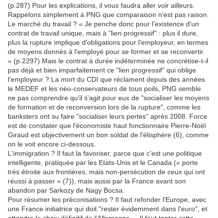
(p.287) Pour les explications, il vous faudra aller voir ailleurs.
Rappelons simplement à PNG que comparaison n'est pas raison.
Le marché du travail ? « Je penche donc pour l'existence d'un
contrat de travail unique, mais à "lien progressif" : plus il dure,
plus la rupture implique d'obligations pour l'employeur, en termes
de moyens donnés à l'employé pour se former et se reconvertir.
» (p.2297) Mais le contrat à durée indéterminée ne concrétise-t-il
pas déjà et bien imparfaitement ce "lien progressif" qui oblige
l'employeur ? La mort du CDI que réclament depuis des années
le MEDEF et les néo-conservateurs de tous poils, PNG semble
ne pas comprendre qu'il s'agit pour eux de "socialiser les moyens
de formation et de reconversion lors de la rupture", comme les
banksters ont su faire "socialiser leurs pertes" après 2008. Force
est de constater que l'économiste haut fonctionnaire Pierre-Noël
Giraud est objectivement un bon soldat de l'élisphère (6), comme
on le voit encore ci-dessous.
L'immigration ? Il faut la favoriser, parce que c'est une politique
intelligente, pratiquée par les Etats-Unis et le Canada (« porte
très étroite aux frontières, mais non-persécution de ceux qui ont
réussi à passer » (7)), mais aussi par la France avant son
abandon par Sarkozy de Nagy Bocsa.
Pour résumer les préconisations ? Il faut refonder l'Europe, avec
une France initiatrice qui doit "rester évidemment dans l'euro", et