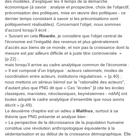
des modèles, d'expliquer les 4 temps de la démarche
économique (à savoir : analyse et prospective, choix de l'objectif,
préconisation des politiques, mise en œuvre des politiques - ce
dernier temps consistant à savoir si les préconisations sont
politiquement réalisables). Concernant l'objet, nous sommes
d'accord lorsqu'il écrit :
« Suivant en cela
Ricardo
, je considère que l'objet central de
l'économie est l'inégalité des revenus et plus généralement
d'accès aux biens de ce monde, et non pas la croissance dont la
mesure est par ailleurs difficile et à juste titre controversée. »
(p.22) ;
mais lorsqu'il arrive au cadre analytique commun de l'économie :
« Il est composé d'un triptyque : acteurs rationnels, modes de
coordination entre acteurs, institutions régulatrices. » (p.40) ;
nous mettons un sérieux bémol sur la "rationalité des acteurs",
d'autant plus que PNG dit que « Ces "écoles" [il cite les écoles
classiques, marxistes, néoclassiques, keynésiennes - ndAA] ont
toutes adopté le cadre analytique d'ensemble que nous avons
décrit » (p.49).
Le deuxième chapitre est un adieu à
Malthus
, surtout à sa
théorie que PNG présente et analyse bien :
« La perspective de la décroissance de la population humaine
constitue une révolution anthropologique équivalente à la
sédentarisation et au début de la croissance démographique. Elle