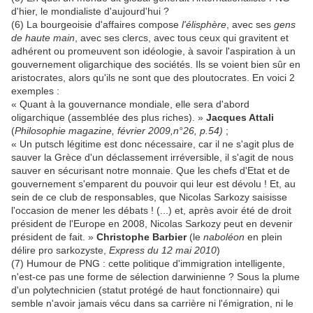
d'hier, le mondialiste d'aujourd'hui ?
(6) La bourgeoisie d'affaires compose
l'élisphère
, avec ses
gens
de haute main
, avec ses clercs, avec tous ceux qui gravitent et
adhérent ou promeuvent son idéologie, à savoir l'aspiration à un
gouvernement oligarchique des sociétés. Ils se voient bien sûr en
aristocrates, alors qu'ils ne sont que des ploutocrates. En voici 2
exemples :
« Quant à la gouvernance mondiale, elle sera d'abord
oligarchique (assemblée des plus riches). »
Jacques Attali
(
Philosophie magazine, février 2009,n°26, p.54)
;
« Un putsch légitime est donc nécessaire, car il ne s'agit plus de
sauver la Grèce d'un déclassement irréversible, il s'agit de nous
sauver en sécurisant notre monnaie. Que les chefs d'Etat et de
gouvernement s'emparent du pouvoir qui leur est dévolu ! Et, au
sein de ce club de responsables, que Nicolas Sarkozy saisisse
l'occasion de mener les débats ! (...) et, après avoir été de droit
président de l'Europe en 2008, Nicolas Sarkozy peut en devenir
président de fait. »
Christophe Barbier
(le
naboléon
en plein
délire pro sarkozyste,
Express
du 12 mai 2010
)
(7) Humour de PNG : cette politique d'immigration intelligente,
n'est-ce pas une forme de sélection darwinienne ? Sous la plume
d'un polytechnicien (statut protégé de haut fonctionnaire) qui
semble n'avoir jamais vécu dans sa carrière ni l'émigration, ni le