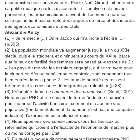
économistes néo-conservateurs, Pierre-Noël Giraud fait entendre
sa petite musique parfois dissonante : si l'analyse est souvent
pertinente, les préconisations relèvent de l'économie hors-sol,
celle qui ne tient pas compte des rapports de force et des intérêts
des agents économiques et des Etats.
Alexandre Anizy
(1) « Je remercie (...) Odile Jacob qui m'a incité à l'écrire ...»
(p.395)
(2) La population mondiale va augmenter jusqu'à la fin du XXIe
siècle, puis elle stagnera et diminuera au cours du XXIIe, parce
que le taux de fertilité des femmes sera passé au-dessous de 2 :
« Les pays du monde les derniers engagés, qui se trouvent pour
la plupart en Afrique sahélienne et centrale, sont cependant tous
bien entrés dans la phase 2 : les taux de natalité décroissent
fortement et la croissance démographique ralentit. » (p.88).
(3) Présentée dans
"Le commerce des promesses"
(Seuil, 2001).
Notons que PNG utilise souvent le terme "industrie financière"
pour nommer l'activité bancaire : comme il n'a aucune vue
péjorative (fondamentalement, la banque n'est pas une coupable
industrie), l'expression est malencontreuse.
(4) Nous appelons
néo-conservateurs
tous les libéraux ou
réformistes qui croient à l'efficacité de l'économie de marché plus
ou moins corrigée par l'Etat.
(5) En quoi un monde dit global gênerait l'internationaliste PNG