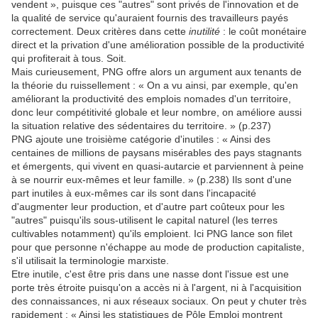
vendent », puisque ces "autres" sont privés de l'innovation et de
la qualité de service qu'auraient fournis des travailleurs payés
correctement. Deux critères dans cette
inutilité
: le coût monétaire
direct et la privation d'une amélioration possible de la productivité
qui profiterait à tous. Soit.
Mais curieusement, PNG offre alors un argument aux tenants de
la théorie du ruissellement : « On a vu ainsi, par exemple, qu'en
améliorant la productivité des emplois nomades d'un territoire,
donc leur compétitivité globale et leur nombre, on améliore aussi
la situation relative des sédentaires du territoire. » (p.237)
PNG ajoute une troisième catégorie d'inutiles : « Ainsi des
centaines de millions de paysans misérables des pays stagnants
et émergents, qui vivent en quasi-autarcie et parviennent à peine
à se nourrir eux-mêmes et leur famille. » (p.238) Ils sont d'une
part inutiles à eux-mêmes car ils sont dans l'incapacité
d'augmenter leur production, et d'autre part coûteux pour les
"autres" puisqu'ils sous-utilisent le capital naturel (les terres
cultivables notamment) qu'ils emploient. Ici PNG lance son filet
pour que personne n'échappe au mode de production capitaliste,
s'il utilisait la terminologie marxiste.
Etre inutile, c'est être pris dans une nasse dont l'issue est une
porte très étroite puisqu'on a accès ni à l'argent, ni à l'acquisition
des connaissances, ni aux réseaux sociaux. On peut y chuter très
rapidement : « Ainsi les statistiques de Pôle Emploi montrent