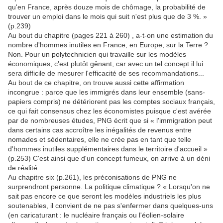
qu'en France, après douze mois de chômage, la probabilité de
trouver un emploi dans le mois qui suit n'est plus que de 3 %. »
(p.239)
Au bout du chapitre (pages 221 à 260) , a-t-on une estimation du
nombre d'hommes inutiles en France, en Europe, sur la Terre ?
Non. Pour un polytechnicien qui travaille sur les modèles
économiques, c'est plutôt gênant, car avec un tel concept il lui
sera difficile de mesurer l'efficacité de ses recommandations...
Au bout de ce chapitre, on trouve aussi cette affirmation
incongrue : parce que les immigrés dans leur ensemble (sans-
papiers compris) ne détériorent pas les comptes sociaux français,
ce qui fait consensus chez les économistes puisque c'est avérée
par de nombreuses études, PNG écrit que si « l'immigration peut
dans certains cas accroître les inégalités de revenus entre
nomades et sédentaires, elle ne crée pas en tant que telle
d'hommes inutiles supplémentaires dans le territoire d'accueil »
(p.253) C'est ainsi que d'un concept fumeux, on arrive à un déni
de réalité.
Au chapitre six (p.261), les préconisations de PNG ne
surprendront personne. La politique climatique ? « Lorsqu'on ne
sait pas encore ce que seront les modèles industriels les plus
soutenables, il convient de ne pas s'enfermer dans quelques-uns
(en caricaturant : le nucléaire français ou l'éolien-solaire