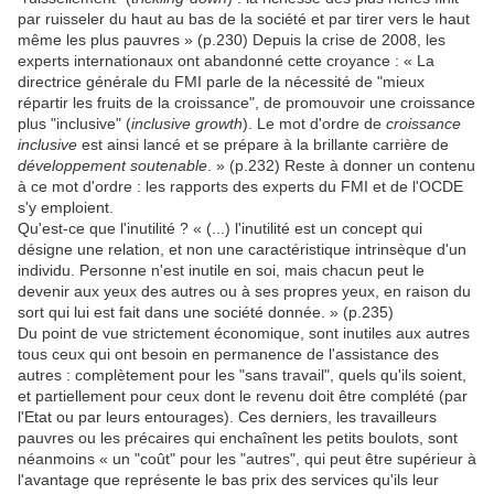
par ruisseler du haut au bas de la société et par tirer vers le haut
même les plus pauvres » (p.230) Depuis la crise de 2008, les
experts internationaux ont abandonné cette croyance : « La
directrice générale du FMI parle de la nécessité de "mieux
répartir les fruits de la croissance", de promouvoir une croissance
plus "inclusive" (
inclusive growth
). Le mot d'ordre de
croissance
inclusive
est ainsi lancé et se prépare à la brillante carrière de
développement soutenable
. » (p.232) Reste à donner un contenu
à ce mot d'ordre : les rapports des experts du FMI et de l'OCDE
s'y emploient.
Qu'est-ce que l'inutilité ? « (...) l'inutilité est un concept qui
désigne une relation, et non une caractéristique intrinsèque d'un
individu. Personne n'est inutile en soi, mais chacun peut le
devenir aux yeux des autres ou à ses propres yeux, en raison du
sort qui lui est fait dans une société donnée. » (p.235)
Du point de vue strictement économique, sont inutiles aux autres
tous ceux qui ont besoin en permanence de l'assistance des
autres : complètement pour les "sans travail", quels qu'ils soient,
et partiellement pour ceux dont le revenu doit être complété (par
l'Etat ou par leurs entourages). Ces derniers, les travailleurs
pauvres ou les précaires qui enchaînent les petits boulots, sont
néanmoins « un "coût" pour les "autres", qui peut être supérieur à
l'avantage que représente le bas prix des services qu'ils leur