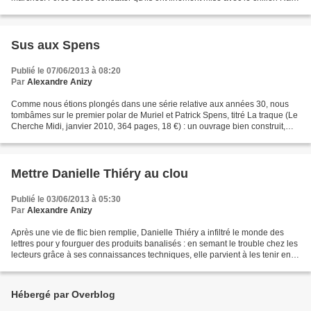
ó n Diaz-Eterovic :...
Sus aux Spens
Publié le 07/06/2013 à 08:20
Par
Alexandre Anizy
Comme nous étions plongés dans une série relative aux années 30, nous
tombâmes sur le premier polar de Muriel et Patrick Spens, titré La traque (Le
Cherche Midi, janvier 2010, 364 pages, 18 €) : un ouvrage bien construit,
mais nous n'avons pas accroché...
Mettre Danielle Thiéry au clou
Publié le 03/06/2013 à 05:30
Par
Alexandre Anizy
Après une vie de flic bien remplie, Danielle Thiéry a infiltré le monde des
lettres pour y fourguer des produits banalisés : en semant le trouble chez les
lecteurs grâce à ses connaissances techniques, elle parvient à les tenir en
haleine jusqu'aux aveux....
Hébergé par Overblog