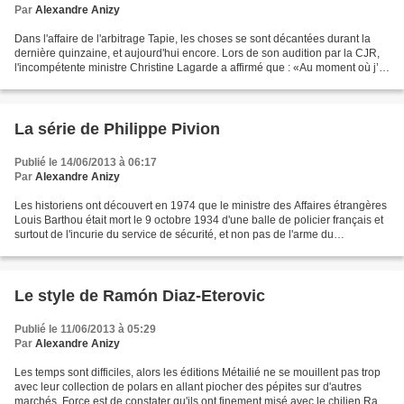
Par
Alexandre Anizy
Dans l'affaire de l'arbitrage Tapie, les choses se sont décantées durant la
dernière quinzaine, et aujourd'hui encore. Lors de son audition par la CJR,
l'incompétente ministre Christine Lagarde a affirmé que : «Au moment où j’ai
pris mes décisions dans...
La série de Philippe Pivion
Publié le 14/06/2013 à 06:17
Par
Alexandre Anizy
Les historiens ont découvert en 1974 que le ministre des Affaires étrangères
Louis Barthou était mort le 9 octobre 1934 d'une balle de policier français et
surtout de l'incurie du service de sécurité, et non pas de l'arme du
révolutionnaire macédonien...
Le style de Ramón Diaz-Eterovic
Publié le 11/06/2013 à 05:29
Par
Alexandre Anizy
Les temps sont difficiles, alors les éditions Métailié ne se mouillent pas trop
avec leur collection de polars en allant piocher des pépites sur d'autres
marchés. Force est de constater qu'ils ont finement misé avec le chilien Ram