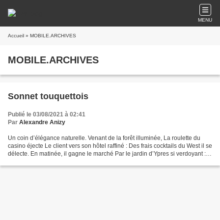
MENU
Accueil
» MOBILE.ARCHIVES
MOBILE.ARCHIVES
Sonnet touquettois
Publié le 03/08/2021 à 02:41
Par
Alexandre Anizy
Un coin d’élégance naturelle. Venant de la forêt illuminée, La roulette du
casino éjecte Le client vers son hôtel raffiné : Des frais cocktails du West il se
délecte. En matinée, il gagne le marché Par le jardin d’Ypres si verdoyant :
Sous les solides...