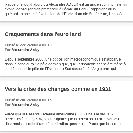
Rappelons tout d’abord qu’Alexandre ADLER est un ancien communiste, un
ex vrai de vrai (ancien professeur à l’école du Parti). Rappelons aussi
qu’étant un ancien élève brillant de l’Ecole Normale Supérieure, il possède
une solide formation classique....
Craquements dans l'euro land
Publié le 22/12/2008 à 00:18
Par
Alexandre Anizy
Depuis septembre 2008, une opposition macroéconomique est apparue
dans la zone euro : le pôle germanique, que l’orthodoxie financière mène à
la déflation, et le pôle de l’Europe du Sud associée à l’Angleterre, qui
pousse à une relance économique. Bien...
Vers la crise des changes comme en 1931
Publié le 20/12/2008 à 00:15
Par
Alexandre Anizy
Parce que la Réserve Fédérale américaine (FED) a baissé ses taux
directeurs à 0 – 0,25 %, ce qui signifie que la détention du billet vert est
désormais assortie d’une rémunération quasi nulle, Parce que le taux de la
Banque Centrale Européenne (BCE) se...