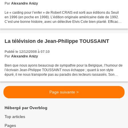
Par
Alexandre Anizy
Le « casting pour l’enfer » de Robert CRAIS est sorti aux éditions du Seuil
en 1996 (en poche en 1998). L’édition originale américaine date de 1992.
C’est une bonne histoire, avec un détective Elvis Cole bien planté. Efficace,
comme savent si bien le...
La télévision de Jean-Philippe TOUSSAINT
Publié le 12/12/2008 à 07:10
Par
Alexandre Anizy
Bien que nous ayons beaucoup de sympathie pour la Belgique, l’humour de
l’écrivain Jean-Philippe TOUSSAINT nous échappe ; quant à son style
épuré, il ne nous transporte pas au paradis des lecteurs rassasiés. Son
roman « la télévision » (éditions de Minuit,...
Page suivante >
Hébergé par Overblog
Top articles
Pages