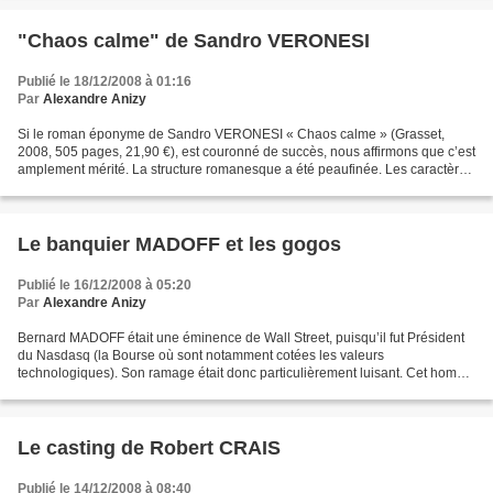
"Chaos calme" de Sandro VERONESI
Publié le 18/12/2008 à 01:16
Par
Alexandre Anizy
Si le roman éponyme de Sandro VERONESI « Chaos calme » (Grasset,
2008, 505 pages, 21,90 €), est couronné de succès, nous affirmons que c’est
amplement mérité. La structure romanesque a été peaufinée. Les caractères
ont été approfondis. Le style est maîtrisé....
Le banquier MADOFF et les gogos
Publié le 16/12/2008 à 05:20
Par
Alexandre Anizy
Bernard MADOFF était une éminence de Wall Street, puisqu’il fut Président
du Nasdasq (la Bourse où sont notamment cotées les valeurs
technologiques). Son ramage était donc particulièrement luisant. Cet homme
ayant pignon sur rue a réussi à escroquer de...
Le casting de Robert CRAIS
Publié le 14/12/2008 à 08:40