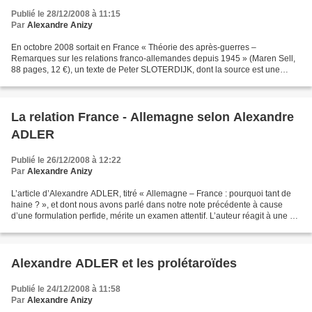
Publié le 28/12/2008 à 11:15
Par
Alexandre Anizy
En octobre 2008 sortait en France « Théorie des après-guerres –
Remarques sur les relations franco-allemandes depuis 1945 » (Maren Sell,
88 pages, 12 €), un texte de Peter SLOTERDIJK, dont la source est une
conférence donnée aux 6ème entretiens culturels...
La relation France - Allemagne selon Alexandre
ADLER
Publié le 26/12/2008 à 12:22
Par
Alexandre Anizy
L’article d’Alexandre ADLER, titré « Allemagne – France : pourquoi tant de
haine ? », et dont nous avons parlé dans notre note précédente à cause
d’une formulation perfide, mérite un examen attentif. L’auteur réagit à une «
analyse surréaliste intitulée...
Alexandre ADLER et les prolétaroïdes
Publié le 24/12/2008 à 11:58
Par
Alexandre Anizy