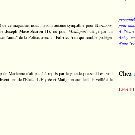
personnel
el) de ce magazine, nous n'avons aucune sympathie pour
Marianne
,
pour ambi
Joseph Macé-Scaron
elle
(1), ou pour
Mediapart
, dirigé par un
A l'écart
Fabrice Arfi
 ses "amis" de la Police, avec un
qui semble protéger
Anizy co
d'une "Fr
Chez
p de Marianne n'ait pas été repris par la grande presse. Il est vrai
ventions de l'Etat... L'Elysée et Matignon auraient-ils veillé à la
LES L