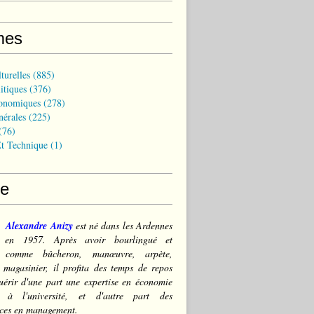
mes
turelles
(885)
itiques
(376)
onomiques
(278)
nérales
(225)
(76)
t Technique
(1)
ce
Alexandre Anizy
est né dans les Ardennes
) en 1957. Après avoir bourlingué et
lé comme bûcheron, manœuvre, arpète,
 magasinier, il profita des temps de repos
érir d'une part une expertise en économie
e à l'université, et d'autre part des
ces en management.