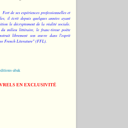
Fort de ses expériences professionnelles et
les, il écrit depuis quelques années ayant
tion le décryptement de la réalité sociale.
 du milieu littéraire, le franc-tireur poète
nstruit librement son œuvre dans l'esprit
ee French Literature" (FFL).
editions-abak
IVRELS EN EXCLUSIVITÉ