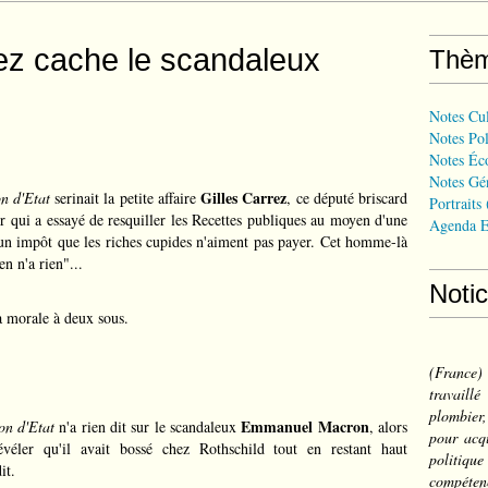
rez cache le scandaleux
Thè
Notes Cul
Notes Pol
Notes Éc
Notes Gé
Gilles Carrez
on d'Etat
serinait la petite affaire
, ce député briscard
Portraits
r qui a essayé de resquiller les Recettes publiques au moyen d'une
Agenda E
F, un impôt que les riches cupides n'aiment pas payer. Cet homme-là
en n'a rien"...
Noti
 morale à deux sous.
(France
travail
plombier,
Emmanuel Macron
ion d'Etat
n'a rien dit sur le scandaleux
, alors
pour acqu
véler qu'il avait bossé chez Rothschild tout en restant haut
politiqu
it.
compéten