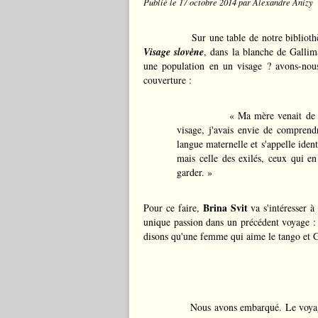
Publié le
17 octobre 2014
par Alexandre Anizy
Sur une table de notre biblioth
Visage slovène
, dans la blanche de Gallim
une population en un visage ? avons-nous 
couverture :
« Ma mère venait de mo
visage, j'avais envie de comprend
langue maternelle et s'appelle identi
mais celle des exilés, ceux qui en
garder. »
Brina Svit
Pour ce faire,
va s'intéresser 
unique passion dans un précédent voyage :
disons qu'une femme qui aime le tango et 
Nous avons embarqué. Le voyage