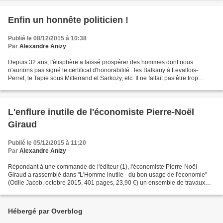
Enfin un honnête politicien !
Publié le 08/12/2015 à 10:38
Par
Alexandre Anizy
Depuis 32 ans, l'élisphère a laissé prospérer des hommes dont nous
n'aurions pas signé le certificat d'honorabilité : les Balkany à Levallois-
Perret, le Tapie sous Mitterrand et Sarkozy, etc. Il ne fallait pas être trop
scrupuleux : l'essentiel était...
L'enflure inutile de l'économiste Pierre-Noël
Giraud
Publié le 05/12/2015 à 11:20
Par
Alexandre Anizy
Répondant à une commande de l'éditeur (1), l'économiste Pierre-Noël
Giraud a rassemblé dans "L'Homme inutile - du bon usage de l'économie"
(Odile Jacob, octobre 2015, 401 pages, 23,90 €) un ensemble de travaux
disparates pour expliquer ses préconisations...
Hébergé par Overblog