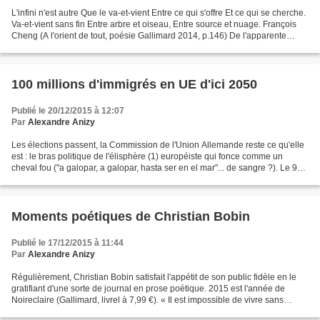
L'infini n'est autre Que le va-et-vient Entre ce qui s'offre Et ce qui se cherche.
Va-et-vient sans fin Entre arbre et oiseau, Entre source et nuage. François
Cheng (A l'orient de tout, poésie Gallimard 2014, p.146) De l'apparente
répétition des choses...
100 millions d'immigrés en UE d'ici 2050
Publié le 20/12/2015 à 12:07
Par
Alexandre Anizy
Les élections passent, la Commission de l'Union Allemande reste ce qu'elle
est : le bras politique de l'élisphère (1) européiste qui fonce comme un
cheval fou ("a galopar, a galopar, hasta ser en el mar"... de sangre ?). Le 9
décembre, elle programmait...
Moments poétiques de Christian Bobin
Publié le 17/12/2015 à 11:44
Par
Alexandre Anizy
Régulièrement, Christian Bobin satisfait l'appétit de son public fidèle en le
gratifiant d'une sorte de journal en prose poétique. 2015 est l'année de
Noireclaire (Gallimard, livrel à 7,99 €). « Il est impossible de vivre sans
cruauté. Respirer, exercer...