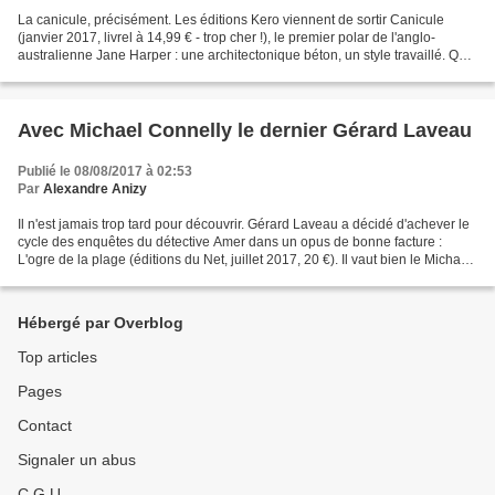
La canicule, précisément. Les éditions Kero viennent de sortir Canicule
(janvier 2017, livrel à 14,99 € - trop cher !), le premier polar de l'anglo-
australienne Jane Harper : une architectonique béton, un style travaillé. Que
demander de plus ? Alexandre...
Avec Michael Connelly le dernier Gérard Laveau
Publié le 08/08/2017 à 02:53
Par
Alexandre Anizy
Il n'est jamais trop tard pour découvrir. Gérard Laveau a décidé d'achever le
cycle des enquêtes du détective Amer dans un opus de bonne facture :
L'ogre de la plage (éditions du Net, juillet 2017, 20 €). Il vaut bien le Michael
Connelly : Jusqu'à l'impensable...
Hébergé par Overblog
Top articles
Pages
Contact
Signaler un abus
C.G.U.