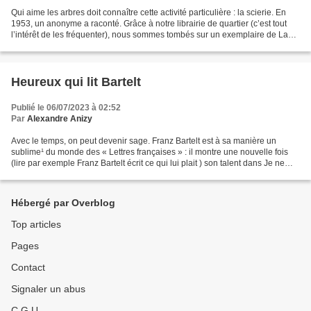
Qui aime les arbres doit connaître cette activité particulière : la scierie. En
1953, un anonyme a raconté. Grâce à notre librairie de quartier (c’est tout
l’intérêt de les fréquenter), nous sommes tombés sur un exemplaire de La
scierie (éditions Héros-Limite,...
Heureux qui lit Bartelt
Publié le 06/07/2023 à 02:52
Par
Alexandre Anizy
Avec le temps, on peut devenir sage. Franz Bartelt est à sa manière un
sublime¹ du monde des « Lettres françaises » : il montre une nouvelle fois
(lire par exemple Franz Bartelt écrit ce qui lui plait ) son talent dans Je ne
suis pas malheureux (Le Dilettante,...
Hébergé par Overblog
Top articles
Pages
Contact
Signaler un abus
C.G.U.