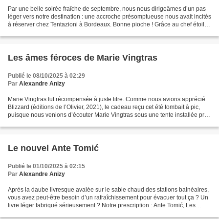
Par une belle soirée fraîche de septembre, nous nous dirigeâmes d’un pas
léger vers notre destination : une accroche présomptueuse nous avait incités
à réserver chez Tentazioni à Bordeaux. Bonne pioche ! Grâce au chef étoilé
Giovanni Pireddu, nous pensons...
Les âmes féroces de Marie Vingtras
Publié le 08/10/2025 à 02:29
Par
Alexandre Anizy
Marie Vingtras fut récompensée à juste titre. Comme nous avions apprécié
Blizzard (éditions de l’Olivier, 2021), le cadeau reçu cet été tombait à pic,
puisque nous venions d’écouter Marie Vingtras sous une tente installée près
de l’Aqualud (cette horreur...
Le nouvel Ante Tomić
Publié le 01/10/2025 à 02:15
Par
Alexandre Anizy
Après la daube livresque avalée sur le sable chaud des stations balnéaires,
vous avez peut-être besoin d’un rafraîchissement pour évacuer tout ça ? Un
livre léger fabriqué sérieusement ? Notre prescription : Ante Tomić, Les
enfants de Sainte Marguerite,...