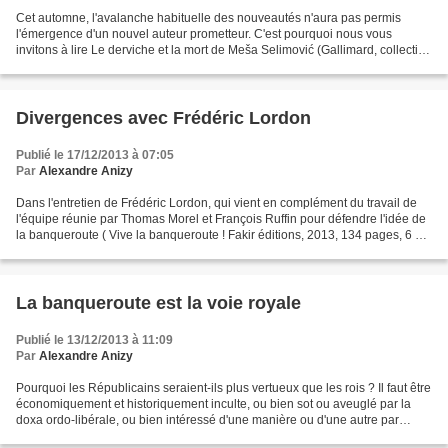
Cet automne, l'avalanche habituelle des nouveautés n'aura pas permis
l'émergence d'un nouvel auteur prometteur. C'est pourquoi nous vous
invitons à lire Le derviche et la mort de Meša Selimović (Gallimard, collection
l'imaginaire, avril 2012, 380 pages...
Divergences avec Frédéric Lordon
Publié le 17/12/2013 à 07:05
Par
Alexandre Anizy
Dans l'entretien de Frédéric Lordon, qui vient en complément du travail de
l'équipe réunie par Thomas Morel et François Ruffin pour défendre l'idée de
la banqueroute ( Vive la banqueroute ! Fakir éditions, 2013, 134 pages, 6 €),
nous relevons deux divergences...
La banqueroute est la voie royale
Publié le 13/12/2013 à 11:09
Par
Alexandre Anizy
Pourquoi les Républicains seraient-ils plus vertueux que les rois ? Il faut être
économiquement et historiquement inculte, ou bien sot ou aveuglé par la
doxa ordo-libérale, ou bien intéressé d'une manière ou d'une autre par
l'accaparement monstrueux opéré...