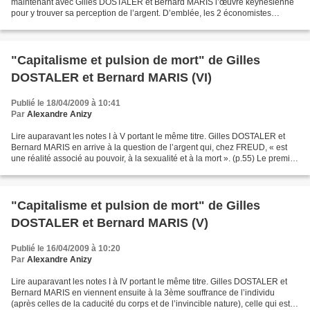
maintenant avec Gilles DOSTALER et Bernard MARIS l’œuvre keynésienne
pour y trouver sa perception de l’argent. D’emblée, les 2 économistes
placent en exergue une citation de KEYNES...
"Capitalisme et pulsion de mort" de Gilles
DOSTALER et Bernard MARIS (VI)
Publié le 18/04/2009 à 10:41
Par
Alexandre Anizy
Lire auparavant les notes I à V portant le même titre. Gilles DOSTALER et
Bernard MARIS en arrive à la question de l’argent qui, chez FREUD, « est
une réalité associé au pouvoir, à la sexualité et à la mort ». (p.55) Le premier
cadeau qu’un enfant offre...
"Capitalisme et pulsion de mort" de Gilles
DOSTALER et Bernard MARIS (V)
Publié le 16/04/2009 à 10:20
Par
Alexandre Anizy
Lire auparavant les notes I à IV portant le même titre. Gilles DOSTALER et
Bernard MARIS en viennent ensuite à la 3ème souffrance de l’individu
(après celles de la caducité du corps et de l’invincible nature), celle qui est