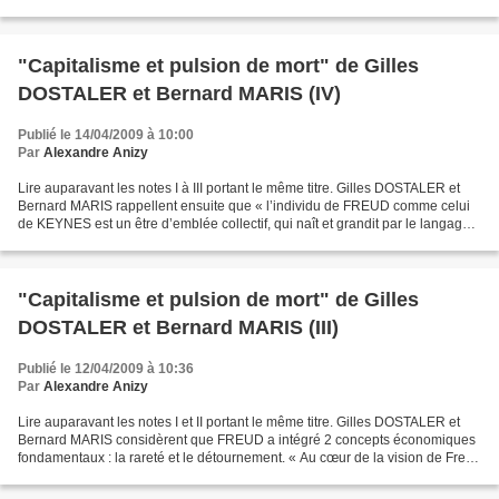
due à la collectivité et particulièrement...
"Capitalisme et pulsion de mort" de Gilles
DOSTALER et Bernard MARIS (IV)
Publié le 14/04/2009 à 10:00
Par
Alexandre Anizy
Lire auparavant les notes I à III portant le même titre. Gilles DOSTALER et
Bernard MARIS rappellent ensuite que « l’individu de FREUD comme celui
de KEYNES est un être d’emblée collectif, qui naît et grandit par le langage
». (p.43) Un groupe, une société,...
"Capitalisme et pulsion de mort" de Gilles
DOSTALER et Bernard MARIS (III)
Publié le 12/04/2009 à 10:36
Par
Alexandre Anizy
Lire auparavant les notes I et II portant le même titre. Gilles DOSTALER et
Bernard MARIS considèrent que FREUD a intégré 2 concepts économiques
fondamentaux : la rareté et le détournement. « Au cœur de la vision de Freud
se trouve une dynamique économique...