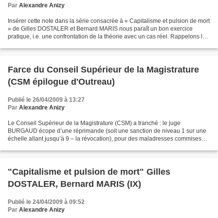
Par
Alexandre Anizy
Insérer cette note dans la série consacrée à « Capitalisme et pulsion de mort
» de Gilles DOSTALER et Bernard MARIS nous paraît un bon exercice
pratique, i.e. une confrontation de la théorie avec un cas réel. Rappelons les
faits. DEXIA est une banque...
Farce du Conseil Supérieur de la Magistrature
(CSM épilogue d'Outreau)
Publié le 26/04/2009 à 13:27
Par
Alexandre Anizy
Le Conseil Supérieur de la Magistrature (CSM) a tranché : le juge
BURGAUD écope d’une réprimande (soit une sanction de niveau 1 sur une
échelle allant jusqu’à 9 – la révocation), pour des maladresses commises
dans son instruction de l’affaire d’Outreau....
"Capitalisme et pulsion de mort" Gilles
DOSTALER, Bernard MARIS (IX)
Publié le 24/04/2009 à 09:52
Par
Alexandre Anizy