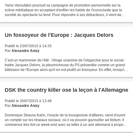
Yanis Varoufakis poursuit sa campagne de promotion personnelle sur la
scène médiatique en acceptant d'enfiler les habits de l'iconoclaste que la
société du spectacle lui tend. Pour répondre à ses détracteurs, il vient de
déclarer (1) qu'il aurait travaillé...
Un fossoyeur de l'Europe : Jacques Delors
Publié le 23/07/2015 à 14:35
Par
Alexandre Anizy
C'est un marronnier de l'été : l'éloge unanime de l'oligarchie pour le social-
traitre Jacques Delors, la pleurnicheuse du PS présentée comme un grand
bâtisseur de l'Europe alors qu'il en est plutôt un fossoyeur. En effet, lorsqu'il
arriva à la tête de...
DSK the country killer ose la leçon à l'Allemagne
Publié le 20/07/2015 à 13:48
Par
Alexandre Anizy
Dominique Strauss-Kahn, l'oracle de la bourgeoisie d'affaires, vient d'ouvrir
un compte sur les réseaux sociaux, où il va pouvoir gazouiller ad libitum. Il
commence très fort ce week-end avec sa lettre à un ami allemand à propos
de la Grèce. Or, qui était...