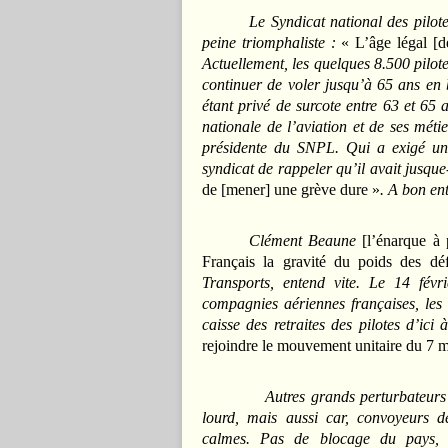
Le Syndicat national des pilot
peine triomphaliste :
« L’âge légal [d
Actuellement, les quelques 8.500 pilot
continuer de voler jusqu’à 65 ans en b
étant privé de surcote entre 63 et 65
nationale de l’aviation et de ses méti
présidente du SNPL. Qui a exigé un
syndicat de rappeler qu’il avait jusqu
de [mener] une grève dure »
. A bon ent
Clément Beaune
[l’énarque à
Français la gravité du poids des déf
Transports, entend vite. Le 14 févri
compagnies aériennes françaises, les 
caisse des retraites des pilotes d’ic
rejoindre le mouvement unitaire du 7 m
Autres grands perturbateurs 
lourd, mais aussi car, convoyeurs de
calmes. Pas de blocage du pays, 