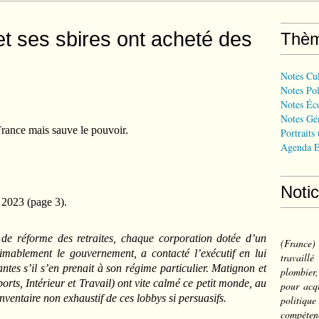
 ses sbires ont acheté des
Thè
Notes Cul
Notes Pol
Notes Éc
Notes Gé
nce mais sauve le pouvoir.
Portraits
Agenda E
Noti
2023 (page 3).
de réforme des retraites, chaque corporation dotée d’un
(France
mablement le gouvernement, a contacté l’exécutif en lui
travail
ntes s’il s’en prenait à son régime particulier. Matignon et
plombier,
orts, Intérieur et Travail) ont vite calmé ce petit monde, au
pour acqu
Inventaire non exhaustif de ces lobbys si persuasifs.
politiqu
compéten