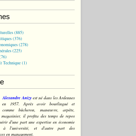
mes
turelles
(885)
itiques
(376)
onomiques
(278)
nérales
(225)
(76)
t Technique
(1)
ce
Alexandre Anizy
est né dans les Ardennes
) en 1957. Après avoir bourlingué et
lé comme bûcheron, manœuvre, arpète,
 magasinier, il profita des temps de repos
érir d'une part une expertise en économie
e à l'université, et d'autre part des
ces en management.