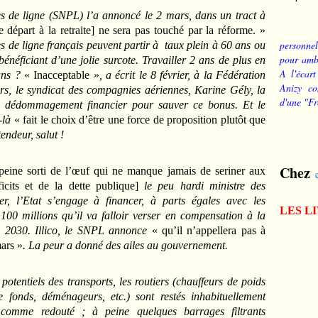
es de ligne (SNPL) l’a annoncé le 2 mars, dans un tract à
e départ à la retraite] ne sera pas touché par la réforme. »
personnel
es de ligne français peuvent partir à taux plein à 60 ans ou
pour ambi
énéficiant d’une jolie surcote. Travailler 2 ans de plus en
A l'écart
 ans ?
« Inacceptable »
, a écrit le 8 février, à la Fédération
Anizy co
ers, le syndicat des compagnies aériennes, Karine Gély, la
d'une "Fr
 dédommagement financier pour sauver ce bonus. Et le
e-là
« fait le choix d’être une force de proposition plutôt que
endeur, salut !
Chez
 peine sorti de l’œuf qui ne manque jamais de seriner aux
icits et de la dette publique]
le peu hardi ministre des
er, l’Etat s’engage à financer, à parts égales avec les
LES L
100 millions qu’il va falloir verser en compensation à la
i à 2030. Illico, le SNPL annonce
« qu’il n’appellera pas à
ars »
. La peur a donné des ailes au gouvernement.
potentiels des transports, les routiers (chauffeurs de poids
 fonds, déménageurs, etc.) sont restés inhabituellement
comme redouté ; à peine quelques barrages filtrants