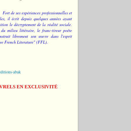
Fort de ses expériences professionnelles et
les, il écrit depuis quelques années ayant
tion le décryptement de la réalité sociale.
 du milieu littéraire, le franc-tireur poète
nstruit librement son œuvre dans l'esprit
ee French Literature" (FFL).
editions-abak
IVRELS EN EXCLUSIVITÉ