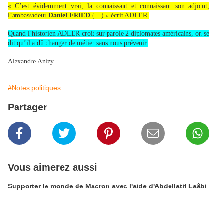
« C’est évidemment vrai, la connaissant et connaissant son adjoint,
l’ambassadeur
Daniel FRIED
(…) » écrit ADLER.
Quand l’historien ADLER croit sur parole 2 diplomates américains, on se
dit qu’il a dû changer de métier sans nous prévenir.
Alexandre Anizy
#Notes politiques
Partager
Vous aimerez aussi
Supporter le monde de Macron avec l'aide d'Abdellatif Laâbi