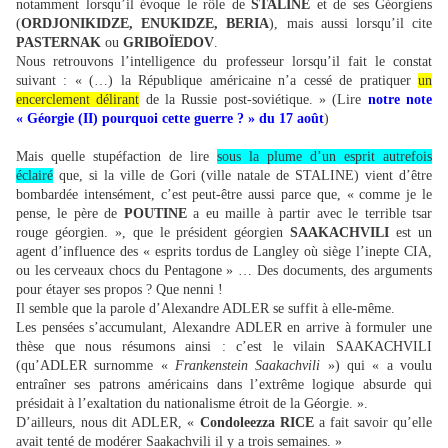
notamment lorsqu’il évoque le rôle de
STALINE
et de ses Géorgiens
(
ORDJONIKIDZE, ENUKIDZE, BERIA
), mais aussi lorsqu’il cite
PASTERNAK
ou
GRIBOÏEDOV
.
Nous retrouvons l’intelligence du professeur lorsqu’il fait le constat
suivant : « (…) la République américaine n’a cessé de pratiquer
un
encerclement délirant
de la Russie post-soviétique. » (Lire
notre note
« Géorgie (II) pourquoi cette guerre ? » du 17 août
)
Mais quelle stupéfaction de lire
sous la plume d’un esprit autrefois
éclairé
que, si la ville de Gori (ville natale de STALINE) vient d’être
bombardée intensément, c’est peut-être aussi parce que, « comme je le
pense, le père de
POUTINE
a eu maille à partir avec le terrible tsar
rouge géorgien. », que le président géorgien
SAAKACHVILI
est un
agent d’influence des « esprits tordus de Langley où siège l’inepte CIA,
ou les cerveaux chocs du Pentagone » … Des documents, des arguments
pour étayer ses propos ? Que nenni !
Il semble que la parole d’Alexandre ADLER se suffit à elle-même.
Les pensées s’accumulant, Alexandre ADLER en arrive à formuler une
thèse que nous résumons ainsi : c’est le vilain SAAKACHVILI
(qu’ADLER surnomme «
Frankenstein Saakachvili
») qui « a voulu
entraîner ses patrons américains dans l’extrême logique absurde qui
présidait à l’exaltation du nationalisme étroit de la Géorgie. ».
D’ailleurs, nous dit ADLER, «
Condoleezza RICE
a fait savoir qu’elle
avait tenté de modérer Saakachvili il y a trois semaines. »