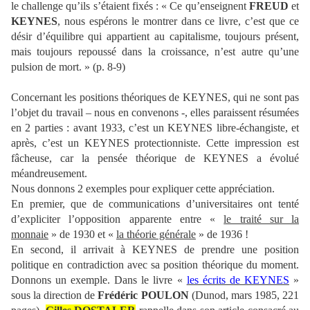
le challenge qu’ils s’étaient fixés : « Ce qu’enseignent
FREUD
et
KEYNES
, nous espérons le montrer dans ce livre, c’est que ce
désir d’équilibre qui appartient au capitalisme, toujours présent,
mais toujours repoussé dans la croissance, n’est autre qu’une
pulsion de mort. » (p. 8-9)
Concernant les positions théoriques de KEYNES, qui ne sont pas
l’objet du travail – nous en convenons -, elles paraissent résumées
en 2 parties : avant 1933, c’est un KEYNES libre-échangiste, et
après, c’est un KEYNES protectionniste. Cette impression est
fâcheuse, car la pensée théorique de KEYNES a évolué
méandreusement.
Nous donnons 2 exemples pour expliquer cette appréciation.
En premier, que de communications d’universitaires ont tenté
d’expliciter l’opposition apparente entre «
le traité sur la
monnaie
» de 1930 et «
la théorie générale
» de 1936 !
En second, il arrivait à KEYNES de prendre une position
politique en contradiction avec sa position théorique du moment.
Donnons un exemple. Dans le livre «
les écrits de KEYNES
»
sous la direction de
Frédéric POULON
(Dunod, mars 1985, 221