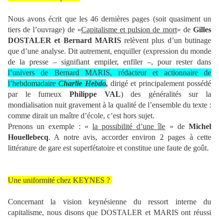
Nous avons écrit que les 46 dernières pages (soit quasiment un
tiers de l’ouvrage) de «
Capitalisme et pulsion de mort
» de
Gilles
DOSTALER et Bernard MARIS
relèvent plus d’un butinage
que d’une analyse. Dit autrement, enquiller (expression du monde
de la presse – signifiant empiler, enfiler –, pour rester dans
l’univers de Bernard MARIS, rédacteur et actionnaire de
l’hebdomadaire
Charlie Hebdo
,
dirigé et principalement possédé
par le fumeux
Philippe VAL
) des généralités sur la
mondialisation nuit gravement à la qualité de l’ensemble du texte :
comme dirait un maître d’école, c’est hors sujet.
Prenons un exemple : «
la possibilité d’une île
» de
Michel
Houellebecq
. A notre avis, accorder environ 2 pages à cette
littérature de gare est superfétatoire et constitue une faute de goût.
Une uniformité chez KEYNES ?
Concernant la vision keynésienne du ressort interne du
capitalisme, nous disons que DOSTALER et MARIS ont réussi