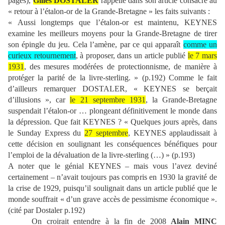
pages),
Gilles DOSTALER
rappelle dans son article consacré au
« retour à l’étalon-or de la Grande-Bretagne » les faits suivants :
« Aussi longtemps que l’étalon-or est maintenu, KEYNES
examine les meilleurs moyens pour la Grande-Bretagne de tirer
son épingle du jeu. Cela l’amène, par ce qui apparaît
comme un
curieux retournement
, à proposer, dans un article publié
le 7 mars
1931
, des mesures modérées de protectionnisme, de manière à
protéger la parité de la livre-sterling. » (p.192) Comme le fait
d’ailleurs remarquer DOSTALER, « KEYNES se berçait
d’illusions », car
le 21 septembre 1931
, la Grande-Bretagne
suspendait l’étalon-or … plongeant définitivement le monde dans
la dépression. Que fait KEYNES ? « Quelques jours après, dans
le Sunday Express du
27 septembre
, KEYNES applaudissait à
cette décision en soulignant les conséquences bénéfiques pour
l’emploi de la dévaluation de la livre-sterling (…) » (p.193)
A noter que le génial KEYNES – mais vous l’avez deviné
certainement – n’avait toujours pas compris en 1930 la gravité de
la crise de 1929, puisqu’il soulignait dans un article publié que le
monde souffrait « d’un grave accès de pessimisme économique ».
(cité par Dostaler p.192)
On croirait entendre à la fin de 2008
Alain MINC