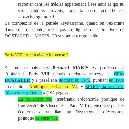
raconter dans les médias appartenant à ses amis et qui lui
sont toujours ouverts, que la crise actuelle est
« psychologique » !
La complexité de la pensée keynésienne, quand on l’examine
dans son ensemble, n’est pas soulignée dans le livre de
DOSTALER et MARIS. C’est vraiment regrettable.
Paris VIII : une maladie honteuse ?
A notre connaissance,
Bernard MARIS
est professeur à
l’université Paris VIII depuis quelques années, et
Gilles
DOSTALER
y a passé son
doctorat en 1975
, publiant
en 1978
aux éditions
Anthropos, collection M8
, «
MARX, la valeur et
l’économie politique
» (198 pages)
La collection M8
(matériaux d’économie politique de
l’université de Vincennes – Paris VIII) a été créée par des
économistes travaillant au Département d’économie
politique
de Paris VIII
.