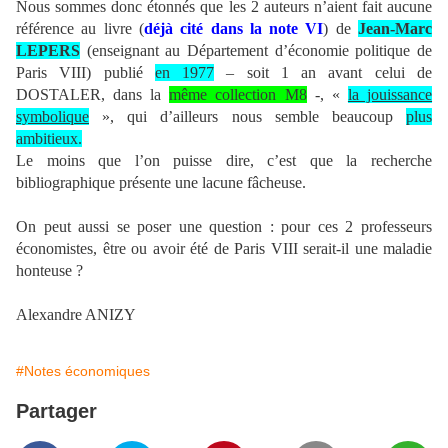
Nous sommes donc étonnés que les 2 auteurs n’aient fait aucune
référence au livre (
déjà cité dans la note VI
) de
Jean-Marc
LEPERS
(enseignant au Département d’économie politique de
Paris VIII) publié
en 1977
– soit 1 an avant celui de
DOSTALER, dans la
même collection M8
-, «
la jouissance
symbolique
», qui d’ailleurs nous semble beaucoup
plus
ambitieux.
Le moins que l’on puisse dire, c’est que la recherche
bibliographique présente une lacune fâcheuse.
On peut aussi se poser une question : pour ces 2 professeurs
économistes, être ou avoir été de Paris VIII serait-il une maladie
honteuse ?
Alexandre ANIZY
#Notes économiques
Partager