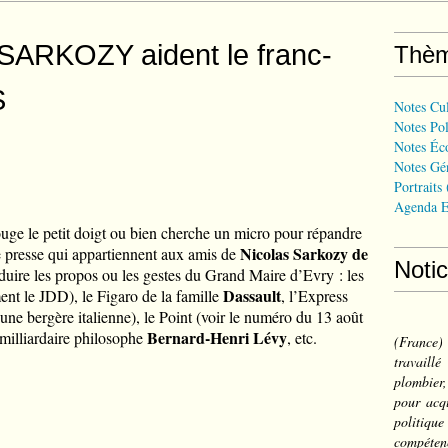
 SARKOZY aident le franc-
Thè
S
Notes Cul
Notes Pol
Notes Éc
Notes Gé
Portraits
Agenda E
uge le petit doigt ou bien cherche un micro pour répandre
Nicolas Sarkozy de
de presse qui appartiennent aux amis de
Noti
duire les propos ou les gestes du Grand Maire d’Evry : les
Dassault
nt le JDD), le Figaro de la famille
, l’Express
une bergère italienne), le Point (voir le numéro du 13 août
Bernard-Henri Lévy
milliardaire philosophe
, etc.
(France
travail
plombier,
pour acqu
politiqu
compéten