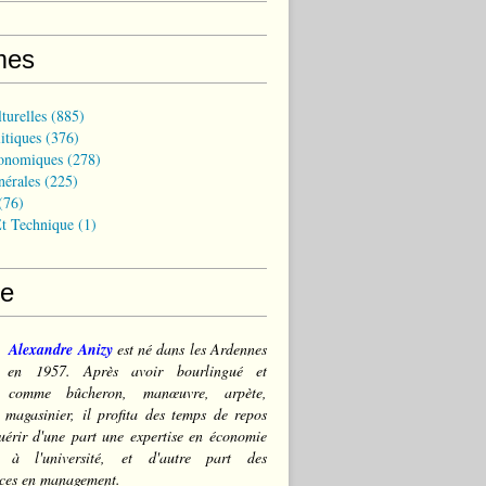
mes
turelles
(885)
itiques
(376)
onomiques
(278)
nérales
(225)
(76)
t Technique
(1)
ce
Alexandre Anizy
est né dans les Ardennes
) en 1957. Après avoir bourlingué et
lé comme bûcheron, manœuvre, arpète,
 magasinier, il profita des temps de repos
érir d'une part une expertise en économie
e à l'université, et d'autre part des
ces en management.