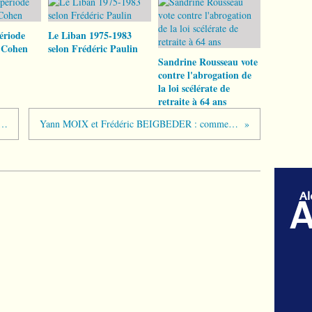
ériode
Le Liban 1975-1983
 Cohen
selon Frédéric Paulin
Sandrine Rousseau vote
contre l'abrogation de
la loi scélérate de
retraite à 64 ans
 à "Chârulatâ" de Rabindranath TAGORE
Yann MOIX et Frédéric BEIGBEDER : comment faire du fric ?