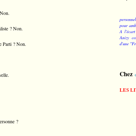
 Non.
personnel
pour ambi
liste ? Non.
A l'écart
Anizy co
le Parti ? Non.
d'une "Fr
Chez
elle.
LES L
personne ?