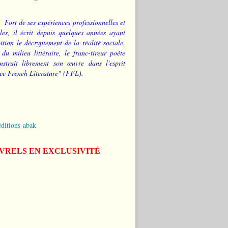
Fort de ses expériences professionnelles et
les, il écrit depuis quelques années ayant
tion le décryptement de la réalité sociale.
 du milieu littéraire, le franc-tireur poète
nstruit librement son œuvre dans l'esprit
ee French Literature" (FFL).
editions-abak
IVRELS EN EXCLUSIVITÉ