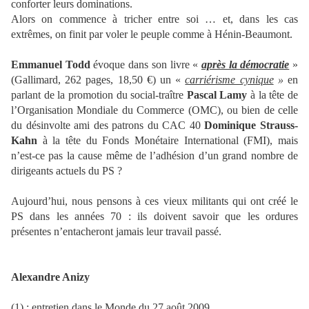
conforter leurs dominations.
Alors on commence à tricher entre soi … et, dans les cas
extrêmes, on finit par voler le peuple comme à Hénin-Beaumont.
Emmanuel Todd
évoque dans son livre «
après la démocratie
»
(Gallimard, 262 pages, 18,50 €) un «
carriérisme cynique
»
en
parlant de la promotion du social-traître
Pascal Lamy
à la tête de
l’Organisation Mondiale du Commerce (OMC), ou bien de celle
du désinvolte ami des patrons du CAC 40
Dominique Strauss-
Kahn
à la tête du Fonds Monétaire International (FMI), mais
n’est-ce pas la cause même de l’adhésion d’un grand nombre de
dirigeants actuels du PS ?
Aujourd’hui, nous pensons à ces vieux militants qui ont créé le
PS dans les années 70 : ils doivent savoir que les ordures
présentes n’entacheront jamais leur travail passé.
Alexandre Anizy
(1) : entretien dans le Monde du 27 août 2009