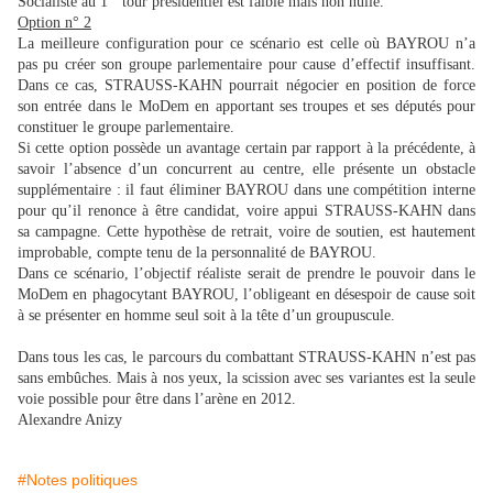
Socialiste au 1
tour présidentiel est faible mais non nulle.
Option n° 2
La meilleure configuration pour ce scénario est celle où BAYROU n’a
pas pu créer son groupe parlementaire pour cause d’effectif insuffisant.
Dans ce cas, STRAUSS-KAHN pourrait négocier en position de force
son entrée dans le MoDem en apportant ses troupes et ses députés pour
constituer le groupe parlementaire.
Si cette option possède un avantage certain par rapport à la précédente, à
savoir l’absence d’un concurrent au centre, elle présente un obstacle
supplémentaire : il faut éliminer BAYROU dans une compétition interne
pour qu’il renonce à être candidat, voire appui STRAUSS-KAHN dans
sa campagne. Cette hypothèse de retrait, voire de soutien, est hautement
improbable, compte tenu de la personnalité de BAYROU.
Dans ce scénario, l’objectif réaliste serait de prendre le pouvoir dans le
MoDem en phagocytant BAYROU, l’obligeant en désespoir de cause soit
à se présenter en homme seul soit à la tête d’un groupuscule.
Dans tous les cas, le parcours du combattant STRAUSS-KAHN n’est pas
sans embûches. Mais à nos yeux, la scission avec ses variantes est la seule
voie possible pour être dans l’arène en 2012.
Alexandre Anizy
#Notes politiques