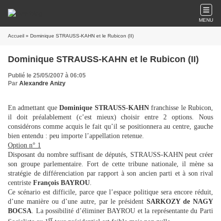
MENU
Accueil
» Dominique STRAUSS-KAHN et le Rubicon (II)
Dominique STRAUSS-KAHN et le Rubicon (II)
Publié le 25/05/2007 à 06:05
Par
Alexandre Anizy
En admettant que
Dominique STRAUSS-KAHN
franchisse le Rubicon,
il doit préalablement (c’est mieux) choisir entre 2 options. Nous
considérons comme acquis le fait qu’il se positionnera au centre, gauche
bien entendu : peu importe l’appellation retenue.
Option n° 1
Disposant du nombre suffisant de députés, STRAUSS-KAHN peut créer
son groupe parlementaire. Fort de cette tribune nationale, il mène sa
stratégie de différenciation par rapport à son ancien parti et à son rival
centriste
François BAYROU
.
Ce scénario est difficile, parce que l’espace politique sera encore réduit,
d’une manière ou d’une autre, par le président
SARKOZY de NAGY
BOCSA
. La possibilité d’éliminer BAYROU et la représentante du Parti
er