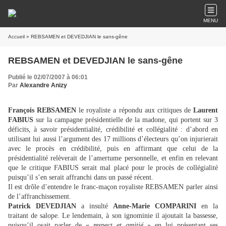
MENU
Accueil
» REBSAMEN et DEVEDJIAN le sans-gêne
REBSAMEN et DEVEDJIAN le sans-gêne
Publié le 02/07/2007 à 06:01
Par
Alexandre Anizy
François REBSAMEN
le royaliste a répondu aux critiques de
Laurent
FABIUS
sur la campagne présidentielle de la madone, qui portent sur 3
déficits, à savoir présidentialité, crédibilité et collégialité : d’abord en
utilisant lui aussi l’argument des 17 millions d’électeurs qu’on injurierait
avec le procès en crédibilité, puis en affirmant que celui de la
présidentialité relèverait de l’amertume personnelle, et enfin en relevant
que le critique FABIUS serait mal placé pour le procès de collégialité
puisqu’il s’en serait affranchi dans un passé récent.
Il est drôle d’entendre le franc-maçon royaliste REBSAMEN parler ainsi
de l’affranchissement.
Patrick DEVEDJIAN
a insulté
Anne-Marie COMPARINI
en la
traitant de salope. Le lendemain, à son ignominie il ajoutait la bassesse,
puisqu’il osait parler de «
respect et amitié
» en lui présentant ses