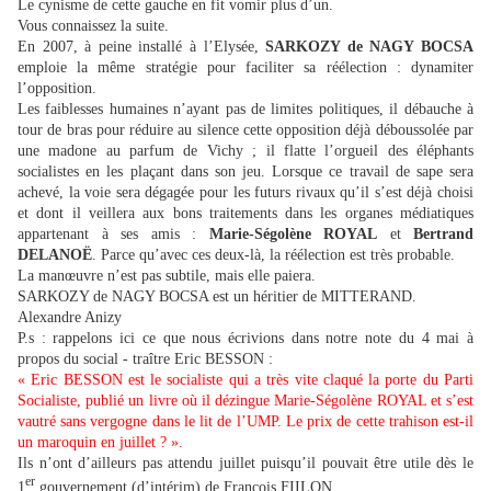
Le cynisme de cette gauche en fit vomir plus d’un.
Vous connaissez la suite.
En 2007, à peine installé à l’Elysée,
SARKOZY de NAGY BOCSA
emploie la même stratégie pour faciliter sa réélection : dynamiter
l’opposition.
Les faiblesses humaines n’ayant pas de limites politiques, il débauche à
tour de bras pour réduire au silence cette opposition déjà déboussolée par
une madone au parfum de Vichy ; il flatte l’orgueil des éléphants
socialistes en les plaçant dans son jeu. Lorsque ce travail de sape sera
achevé, la voie sera dégagée pour les futurs rivaux qu’il s’est déjà choisi
et dont il veillera aux bons traitements dans les organes médiatiques
appartenant à ses amis :
Marie-Ségolène ROYAL
et
Bertrand
DELANOË
. Parce qu’avec ces deux-là, la réélection est très probable.
La manœuvre n’est pas subtile, mais elle paiera.
SARKOZY de NAGY BOCSA est un héritier de MITTERAND.
Alexandre Anizy
P.s : rappelons ici ce que nous écrivions dans notre note du 4 mai à
propos du social - traître Eric BESSON :
« Eric BESSON est le socialiste qui a très vite claqué la porte du Parti
Socialiste, publié un livre où il dézingue Marie-Ségolène ROYAL et s’est
vautré sans vergogne dans le lit de l’UMP. Le prix de cette trahison est-il
un maroquin en juillet ? ».
Ils n’ont d’ailleurs pas attendu juillet puisqu’il pouvait être utile dès le
er
1
gouvernement (d’intérim) de François FIILON.