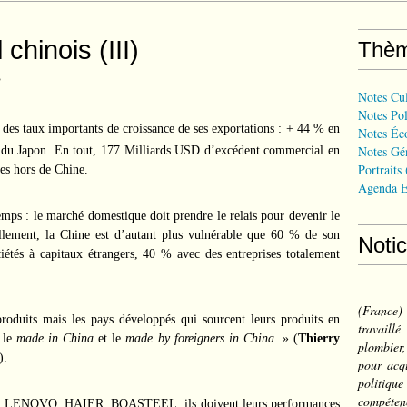
chinois (III)
Thè
y
Notes Cul
Notes Pol
des taux importants de croissance de ses exportations : + 44 % en
Notes Éc
Notes Gé
 du Japon. En tout, 177 Milliards USD d’excédent commercial en
Portraits
es hors de Chine.
Agenda E
emps : le marché domestique doit prendre le relais pour devenir le
ellement, la Chine est d’autant plus vulnérable que 60 % de son
Noti
iétés à capitaux étrangers, 40 % avec des entreprises totalement
(France
roduits mais les pays développés qui sourcent leurs produits en
travail
 le
made in China
et le
made by foreigners in China
. » (
Thierry
plombier,
).
pour acqu
politiqu
compéten
, LENOVO, HAIER, BOASTEEL, ils doivent leurs performances