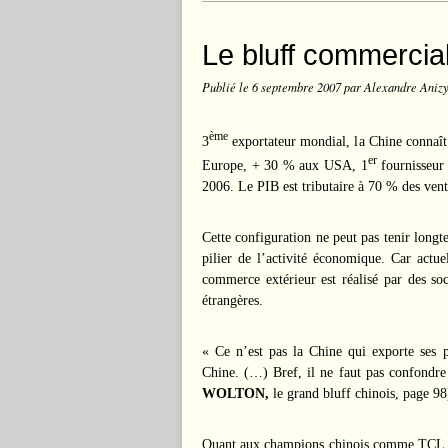
Le bluff commercial 
Publié le
6 septembre 2007
par Alexandre Aniz
ème
3
exportateur mondial, la Chine connaît 
er
Europe, + 30 % aux USA, 1
fournisseur
2006. Le PIB est tributaire à 70 % des vent
Cette configuration ne peut pas tenir longt
pilier de l’activité économique. Car actu
commerce extérieur est réalisé par des soc
étrangères.
« Ce n’est pas la Chine qui exporte ses p
Chine. (…) Bref, il ne faut pas confondre
WOLTON,
le grand bluff chinois, page 98
Quant aux champions chinois comme TCL