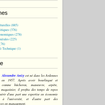
mes
turelles
(885)
itiques
(376)
onomiques
(278)
nérales
(225)
(76)
t Technique
(1)
ce
Alexandre Anizy
est né dans les Ardennes
) en 1957. Après avoir bourlingué et
lé comme bûcheron, manœuvre, arpète,
 magasinier, il profita des temps de repos
érir d'une part une expertise en économie
e à l'université, et d'autre part des
ces en management.