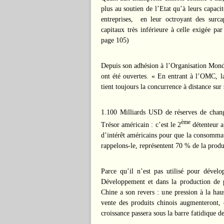
plus au soutien de l’Etat qu’à leurs capac
entreprises,
en leur octroyant des surca
capitaux très inférieure à celle exigée p
page 105)
Depuis son adhésion à l’Organisation Mo
ont été ouvertes. « En entrant à l’OMC, la
tient toujours la concurrence à distance 
1.100 Milliards USD de réserves de chang
ème
Trésor américain : c’est le 2
détenteur a
d’intérêt américains pour que la consommatio
rappelons-le, représentent 70 % de la produ
Parce qu’il n’est pas utilisé pour dével
Développement et dans la production de p
Chine a son revers : une pression à la hau
vente des produits chinois augmenteront, c
croissance passera sous la barre fatidique d