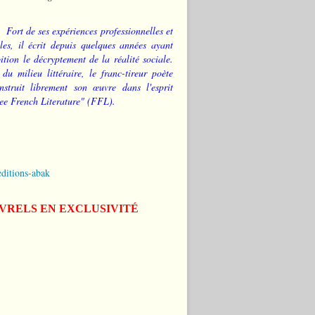
Fort de ses expériences professionnelles et
les, il écrit depuis quelques années ayant
tion le décryptement de la réalité sociale.
 du milieu littéraire, le franc-tireur poète
nstruit librement son œuvre dans l'esprit
ee French Literature" (FFL).
editions-abak
IVRELS EN EXCLUSIVITÉ