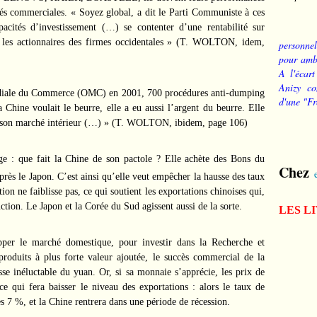
ités commerciales. « Soyez global, a dit le Parti Communiste à ces
pacités d’investissement (…) se contenter d’une rentabilité sur
ar les actionnaires des firmes occidentales » (T. WOLTON, idem,
personnel
pour ambi
A l'écart
Anizy co
ndiale du Commerce (OMC) en 2001, 700 procédures anti-dumping
d'une "Fr
 Chine voulait le beurre, elle a eu aussi l’argent du beurre. Elle
sur son marché intérieur (…) » (T. WOLTON, ibidem, page 106)
e : que fait la Chine de son pactole ? Elle achète des Bons du
Chez
près le Japon. C’est ainsi qu’elle veut empêcher la hausse des taux
n ne faiblisse pas, ce qui soutient les exportations chinoises qui,
ction. Le Japon et la Corée du Sud agissent aussi de la sorte.
LES L
opper le marché domestique, pour investir dans la Recherche et
roduits à plus forte valeur ajoutée, le succès commercial de la
sse inéluctable du yuan. Or, si sa monnaie s’apprécie, les prix de
e qui fera baisser le niveau des exportations : alors le taux de
es 7 %, et la Chine rentrera dans une période de récession.