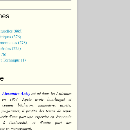
mes
turelles
(885)
itiques
(376)
onomiques
(278)
nérales
(225)
(76)
t Technique
(1)
ce
Alexandre Anizy
est né dans les Ardennes
) en 1957. Après avoir bourlingué et
lé comme bûcheron, manœuvre, arpète,
 magasinier, il profita des temps de repos
érir d'une part une expertise en économie
e à l'université, et d'autre part des
ces en management.