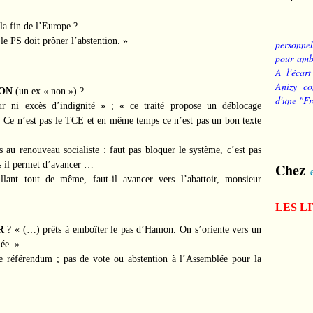
 la fin de l’Europe ?
le PS doit prôner l’abstention. »
personnel
pour ambi
A l'écart
Anizy co
MON
(un ex « non ») ?
d'une "Fr
r ni excès d’indignité » ; « ce traité propose un déblocage
. Ce n’est pas le TCE et en même temps ce n’est pas un bon texte
 au renouveau socialiste : faut pas bloquer le système, c’est pas
is il permet d’avancer …
Chez
lant tout de même, faut-il avancer vers l’abattoir, monsieur
LES L
R
? « (…) prêts à emboîter le pas d’Hamon. On s’oriente vers un
ée. »
de référendum ; pas de vote ou abstention à l’Assemblée pour la