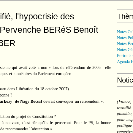
ifié, l'hypocrisie des
Thè
 Pervenche BERéS Benoît
Notes Cul
Notes Pol
BER
Notes Éc
Notes Gé
Portraits
Agenda E
usienne qui avait voté « non » lors du référendum de 2005 : elle
iques et monétaires du Parlement européen.
Noti
 paru dans Libération du 18 octobre 2007).
bonne ?
(France
Sarkozy [de Nagy Bocsa]
devrait convoquer un référendum ».
travail
plombier,
lation du projet de Constitution ?
pour acqu
] à nouveau, c’est sûr qu’ils le penseront. Pour le PS, la bonne
politiqu
 de recommander l’abstention ».
compéten