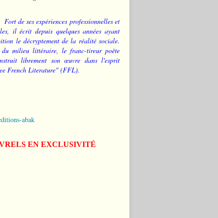
Fort de ses expériences professionnelles et
les, il écrit depuis quelques années ayant
tion le décryptement de la réalité sociale.
 du milieu littéraire, le franc-tireur poète
nstruit librement son œuvre dans l'esprit
ee French Literature" (FFL).
editions-abak
IVRELS EN EXCLUSIVITÉ