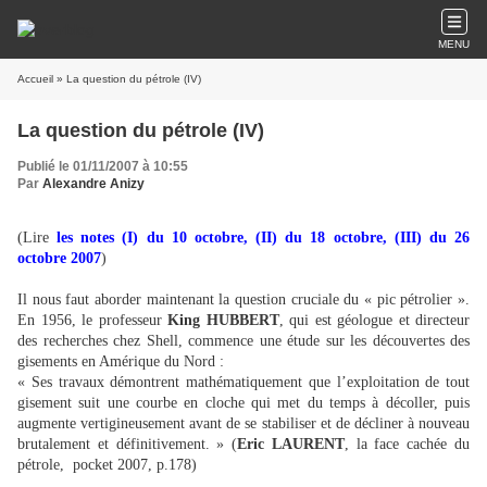
MENU
Accueil
» La question du pétrole (IV)
La question du pétrole (IV)
Publié le 01/11/2007 à 10:55
Par
Alexandre Anizy
(Lire
les notes (I) du 10 octobre, (II) du 18 octobre, (III) du 26
octobre 2007
)
Il nous faut aborder maintenant la question cruciale du « pic pétrolier ».
En 1956, le professeur
King HUBBERT
, qui est géologue et directeur
des recherches chez Shell, commence une étude sur les découvertes des
gisements en Amérique du Nord :
« Ses travaux démontrent mathématiquement que l’exploitation de tout
gisement suit une courbe en cloche qui met du temps à décoller, puis
augmente vertigineusement avant de se stabiliser et de décliner à nouveau
brutalement et définitivement. » (
Eric LAURENT
, la face cachée du
pétrole,
pocket 2007, p.178)