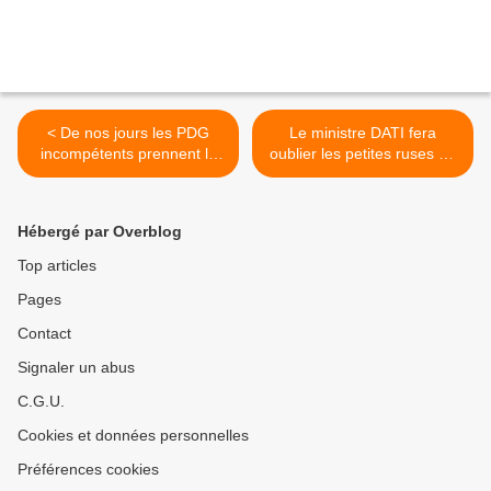
< De nos jours les PDG
Le ministre DATI fera
incompétents prennent la
oublier les petites ruses de
porte avec le jackpot
l'ambitieuse Rachida >
Hébergé par Overblog
Top articles
Pages
Contact
Signaler un abus
C.G.U.
Cookies et données personnelles
Préférences cookies