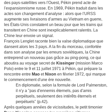
des pays-satellites vers l'Ouest, Pékin prend acte de
l'expansionnisme russe. En 1969, Pékin traduit dans les
actes son changement d'analyse : alors que l'URSS
augmente ses livraisons d'armes au Vietnam en guerre,
les États-Unis constatent un beau jour que les trains qui
transitent en Chine sont inexplicablement ralentis. La
Chine leur envoie un signal.
François Lenglet raconte bien la valse diplomatique que
dansent alors les 3 pays. A la fin du morceau, confortée
dans son analyse par les erreurs soviétiques, la Chine
entreprend un nouveau pas grâce au ping-pong, ce qui
aboutira au voyage secret de
Kissinger
(mission Marco
Polo) entre le 9 et 11 juillet 1971 à Pékin, qui prépare la
rencontre entre
Mao
et
Nixon
en février 1972, qui marque
le commencement d'une ère nouvelle.
En diplomatie, selon la formule de Lord Palmerston,
il n'y a
"
pas d'ennemis éternels, pas d'amis
perpétuels, seulement des intérêts éternels et
perpétuels
"
(p.42).
Après quelques années de vicissitudes, le petit timonier