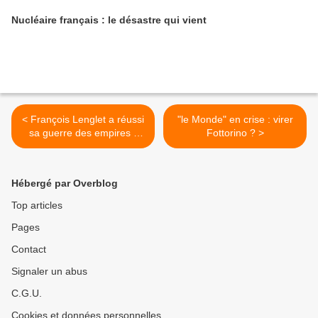
Nucléaire français : le désastre qui vient
< François Lenglet a réussi
"le Monde" en crise : virer
sa guerre des empires -
Fottorino ? >
Chine vs Etats-Unis (I)
Hébergé par Overblog
Top articles
Pages
Contact
Signaler un abus
C.G.U.
Cookies et données personnelles