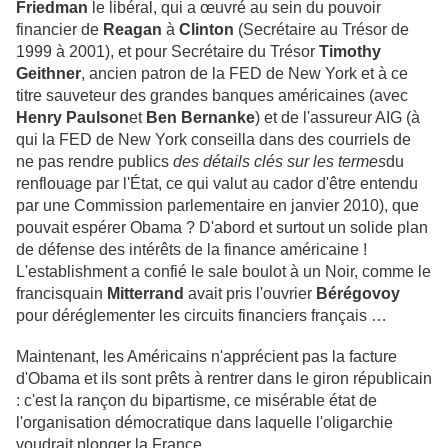
Friedman
le libéral, qui a œuvré au sein du pouvoir
financier de
Reagan
à
Clinton
(Secrétaire au Trésor de
1999 à 2001), et pour Secrétaire du Trésor
Timothy
Geithner
, ancien patron de la FED de New York et à ce
titre sauveteur des grandes banques américaines (avec
Henry Paulson
et
Ben
Bernanke
) et de l'assureur AIG (à
qui la FED de New York conseilla dans des courriels de
ne pas rendre publics
des détails clés sur les termes
du
renflouage par l'État, ce qui valut au cador d'être entendu
par une Commission parlementaire en janvier 2010), que
pouvait espérer Obama ? D'abord et surtout un solide plan
de défense des intérêts de la finance américaine !
L'establishment a confié le sale boulot à un Noir, comme le
francisquain
Mitterrand
avait pris l'ouvrier
Bérégovoy
pour déréglementer les circuits financiers français …
Maintenant, les Américains n'apprécient pas la facture
d'Obama et ils sont prêts à rentrer dans le giron républicain
: c'est la rançon du bipartisme, ce misérable état de
l'organisation démocratique dans laquelle l'oligarchie
voudrait plonger la France.