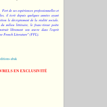
Fort de ses expériences professionnelles et
les, il écrit depuis quelques années ayant
tion le décryptement de la réalité sociale.
 du milieu littéraire, le franc-tireur poète
nstruit librement son œuvre dans l'esprit
ee French Literature" (FFL).
editions-abak
IVRELS EN EXCLUSIVITÉ