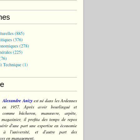
mes
turelles
(885)
itiques
(376)
onomiques
(278)
nérales
(225)
(76)
t Technique
(1)
ce
Alexandre Anizy
est né dans les Ardennes
) en 1957. Après avoir bourlingué et
lé comme bûcheron, manœuvre, arpète,
 magasinier, il profita des temps de repos
érir d'une part une expertise en économie
e à l'université, et d'autre part des
ces en management.