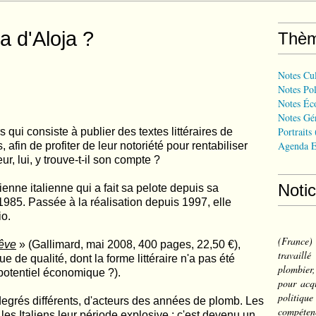
 d'Aloja ?
Thè
Notes Cul
Notes Pol
Notes Éc
Notes Gé
Portraits
 qui consiste à publier des textes littéraires de
Agenda E
 afin de profiter de leur notoriété pour rentabiliser
ur, lui, y trouve-t-il son compte ?
Noti
nne italienne qui a fait sa pelote depuis sa
985. Passée à la réalisation depuis 1997, elle
io.
(France
rêve
» (Gallimard, mai 2008, 400 pages, 22,50 €),
travail
 de qualité, dont la forme littéraire n'a pas été
plombier,
 potentiel économique ?).
pour acqu
politiqu
 degrés différents, d'acteurs des années de plomb. Les
compéten
es Italiens leur période explosive : c'est devenu un