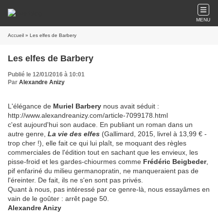
MENU
Accueil
» Les elfes de Barbery
Les elfes de Barbery
Publié le 12/01/2016 à 10:01
Par
Alexandre Anizy
L'élégance de
Muriel Barbery
nous avait séduit :
http://www.alexandreanizy.com/article-7099178.html
c'est aujourd'hui son audace. En publiant un roman dans un
autre genre,
La vie des elfes
(Gallimard, 2015, livrel à 13,99 € -
trop cher !), elle fait ce qui lui plaît, se moquant des règles
commerciales de l'édition tout en sachant que les envieux, les
pisse-froid et les gardes-chiourmes comme
Frédéric Beigbeder
,
pif enfariné du milieu germanopratin, ne manqueraient pas de
l'éreinter. De fait, ils ne s'en sont pas privés.
Quant à nous, pas intéressé par ce genre-là, nous essayâmes en
vain de le goûter : arrêt page 50.
Alexandre Anizy