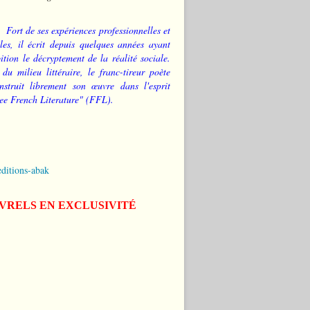
Fort de ses expériences professionnelles et
les, il écrit depuis quelques années ayant
tion le décryptement de la réalité sociale.
 du milieu littéraire, le franc-tireur poète
nstruit librement son œuvre dans l'esprit
ee French Literature" (FFL).
editions-abak
IVRELS EN EXCLUSIVITÉ