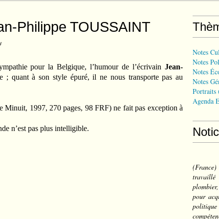
Jean-Philippe TOUSSAINT
Thè
y
Notes Cul
Notes Pol
mpathie pour la Belgique, l’humour de l’écrivain
Jean-
Notes Éc
; quant à son style épuré, il ne nous transporte pas au
Notes Gé
Portraits
Agenda E
e Minuit, 1997, 270 pages, 98 FRF) ne fait pas exception à
 n’est pas plus intelligible.
Noti
(France
travail
plombier,
pour acqu
politiqu
compéten