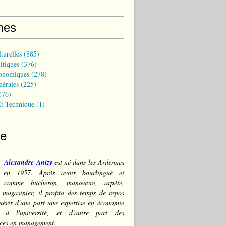
mes
turelles
(885)
itiques
(376)
onomiques
(278)
nérales
(225)
(76)
t Technique
(1)
ce
Alexandre Anizy
est né dans les Ardennes
) en 1957. Après avoir bourlingué et
lé comme bûcheron, manœuvre, arpète,
 magasinier, il profita des temps de repos
érir d'une part une expertise en économie
e à l'université, et d'autre part des
ces en management.