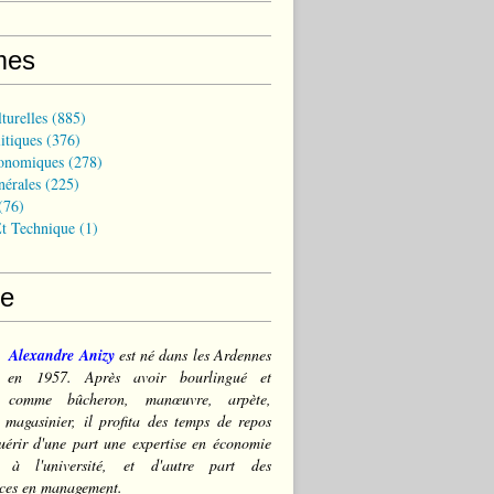
mes
turelles
(885)
itiques
(376)
onomiques
(278)
nérales
(225)
(76)
t Technique
(1)
ce
Alexandre Anizy
est né dans les Ardennes
) en 1957. Après avoir bourlingué et
lé comme bûcheron, manœuvre, arpète,
 magasinier, il profita des temps de repos
érir d'une part une expertise en économie
e à l'université, et d'autre part des
ces en management.