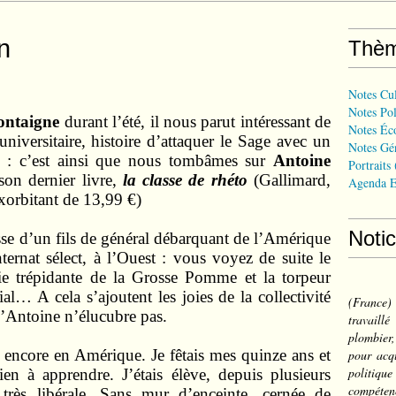
n
Thè
Notes Cul
Notes Pol
ntaigne
durant l’été, il nous parut intéressant de
Notes Éc
 universitaire, histoire d’attaquer le Sage avec un
Notes Gé
e : c’est ainsi que nous tombâmes sur
Antoine
Portraits
on dernier livre,
la classe de rhéto
(Gallimard,
Agenda E
xorbitant de 13,99 €)
Noti
sse d’un fils de général débarquant de l’Amérique
ernat sélect, à l’Ouest : vous voyez de suite le
 vie trépidante de la Grosse Pomme et la torpeur
l… A cela s’ajoutent les joies de la collectivité
(France
’Antoine n’élucubre pas.
travail
plombier,
 encore en Amérique. Je fêtais mes quinze ans et
pour acqu
politiqu
ien à apprendre. J’étais élève, depuis plusieurs
compéten
très libérale. Sans mur d’enceinte, cernée de