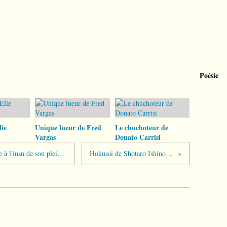
Poésie
ie
Unique lueur de Fred
Le chuchoteur de
Vargas
Donato Carrisi
Christine Lagarde roulée dans la farine à l'insu de son plein gré ?
Hokusai de Shotaro Ishinomori