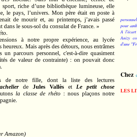
e sport, riche d’une bibliothèque lumineuse, elle
le, le pays, l’univers. Mon père était en poste à
ait de mourir et, au printemps, j’avais passé
personnel
pour ambi
t dans le sous-sol du consulat de France. »
A l'écart
éto
.
Anizy co
nsions à notre propre expérience, au lycée
d'une "Fr
s heureux. Mais après des détours, nous entrâmes
s un parcours personnel, c'est-à-dire quasiment
ités de valeur de contrainte) : on pouvait donc
.
Chez
s de notre fille, dont la liste des lectures
chelier
de
Jules Vallès
et
Le petit chose
LES L
outons
la classe de rhéto
: nous plaçons notre
pagnie.
 sur Amazon)