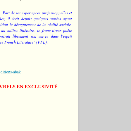
Fort de ses expériences professionnelles et
les, il écrit depuis quelques années ayant
tion le décryptement de la réalité sociale.
 du milieu littéraire, le franc-tireur poète
nstruit librement son œuvre dans l'esprit
ee French Literature" (FFL).
editions-abak
IVRELS EN EXCLUSIVITÉ