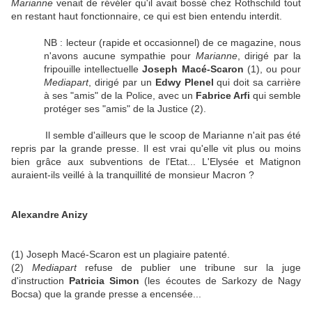
Marianne
venait de révéler qu'il avait bossé chez Rothschild tout
en restant haut fonctionnaire, ce qui est bien entendu interdit.
NB : lecteur (rapide et occasionnel) de ce magazine, nous
n'avons aucune sympathie pour
Marianne
, dirigé par la
fripouille intellectuelle
Joseph Macé-Scaron
(1), ou pour
Mediapart
, dirigé par un
Edwy Plenel
qui doit sa carrière
à ses "amis" de la Police, avec un
Fabrice Arfi
qui semble
protéger ses "amis" de la Justice (2).
Il semble d'ailleurs que le scoop de Marianne n'ait pas été
repris par la grande presse. Il est vrai qu'elle vit plus ou moins
bien grâce aux subventions de l'Etat... L'Elysée et Matignon
auraient-ils veillé à la tranquillité de monsieur Macron ?
Alexandre Anizy
(1) Joseph Macé-Scaron est un plagiaire patenté.
(2)
Mediapart
refuse de publier une tribune sur la juge
d'instruction
Patricia Simon
(les écoutes de Sarkozy de Nagy
Bocsa) que la grande presse a encensée...