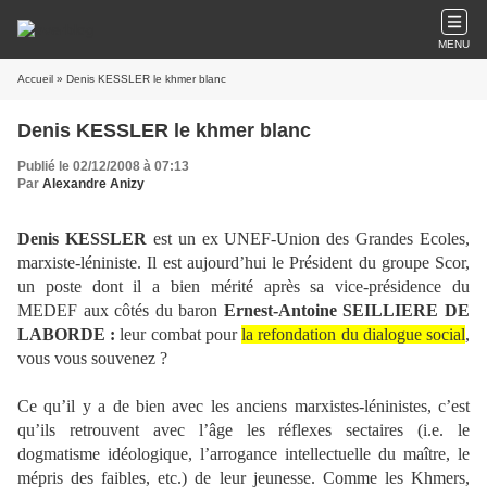
MENU
Accueil
» Denis KESSLER le khmer blanc
Denis KESSLER le khmer blanc
Publié le 02/12/2008 à 07:13
Par
Alexandre Anizy
Denis KESSLER
est un ex UNEF-Union des Grandes Ecoles,
marxiste-léniniste. Il est aujourd’hui le Président du groupe Scor,
un poste dont il a bien mérité après sa vice-présidence du
MEDEF aux côtés du baron
Ernest-Antoine
SEILLIERE DE
LABORDE :
leur combat pour
la refondation du dialogue social
,
vous vous souvenez ?
Ce qu’il y a de bien avec les anciens marxistes-léninistes, c’est
qu’ils retrouvent avec l’âge les réflexes sectaires (i.e. le
dogmatisme idéologique, l’arrogance intellectuelle du maître, le
mépris des faibles, etc.) de leur jeunesse. Comme les Khmers,