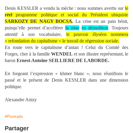
Denis KESSLER a vendu la mèche : nous sommes avertis sur
le
réel
programme politique et social du Président ubiquiste
SARKOZY DE NAGY BOCSA
.
La crise est un pain bénit,
puisqu’elle permet d’accélérer
la mise
en démolition
. Toujours
attentif à son vocabulaire,
le pouvoir élyséen nommera
« refondation du capitalisme » le travail de régression sociale.
En route vers le capitalisme d’antan ! Celui du Comité des
Forges, cher à la famille
WENDEL
et son illustre représentant, le
baron
Ernest-Antoine
SEILLIERE DE LABORDE.
En forgeant l’expression « khmer blanc », nous réunifions le
passé et le présent de Denis KESSLER dans une dimension
politique.
Alexandre Anizy
#Portraits
Partager