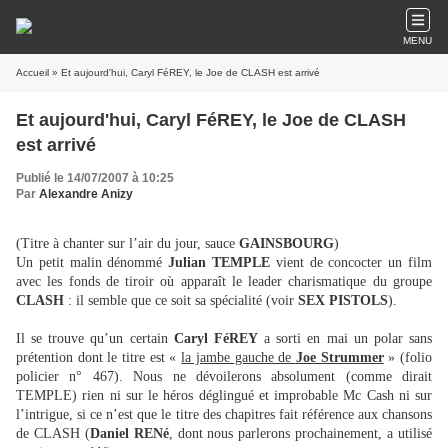
MENU
Accueil
» Et aujourd'hui, Caryl FéREY, le Joe de CLASH est arrivé
Et aujourd'hui, Caryl FéREY, le Joe de CLASH
est arrivé
Publié le 14/07/2007 à 10:25
Par
Alexandre Anizy
(Titre à chanter sur l’air du jour, sauce
GAINSBOURG
)
Un petit malin dénommé
Julian TEMPLE
vient de concocter un film
avec les fonds de tiroir où apparaît le leader charismatique du groupe
CLASH
: il semble que ce soit sa spécialité (voir
SEX PISTOLS
).
Il se trouve qu’un certain
Caryl FéREY
a sorti en mai un polar sans
prétention dont le titre est «
la jambe gauche de
Joe Strummer
» (folio
policier n° 467). Nous ne dévoilerons absolument (comme dirait
TEMPLE) rien ni sur le héros déglingué et improbable Mc Cash ni sur
l’intrigue, si ce n’est que le titre des chapitres fait référence aux chansons
de CLASH (
Daniel RENé
, dont nous parlerons prochainement, a utilisé