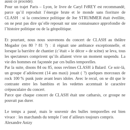
aussi ce procédé).
Pour un trajet Paris – Lyon, le livre de Caryl FéREY est recommandé,
parce qu’il reproduit l’énergie brute et le monde sans fioriture de
CLASH : si la conscience politique de Joe STRUMMER était éveillée,
on ne peut pas dire qu’elle reposait sur une connaissance approfondie de
l’histoire politique ou de la géopolitique.
Et pourtant, nous nous souvenons du concert de CLASH au théâtre
Mogador (en 80 ? 81 ?) : il régnait une ambiance exceptionnelle, et
lorsque la barrière de chantier (c’était « le décor » de scène) se leva, tous
les spectateurs comprirent qu’ils allaient vivre un moment suspendu. La
vie des hommes est façonnée par ces bulles temporelles.
Par la suite, disons 84 ou 85, nous revîmes CLASH à Balard. Ce soir-là,
un groupe d’adolescent (14 ans maxi) jouait ( ?) quelques morceaux de
rock 100 % punk juste avant leurs idoles. Avec le recul, on se dit que le
contraste entre les bambins et les vedettes accentuait le caractère
crépusculaire du concert.
Parce que chaque concert de CLASH était une catharsis, ce groupe ne
pouvait pas durer.
Le temps a passé, mais le souvenir des bulles temporelles est bien
vivace : les marchands du temple l’ont d’ailleurs toujours compris.
Alexandre Anizy