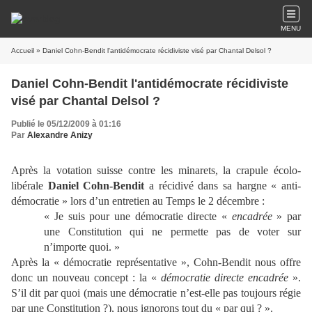
MENU
Accueil
» Daniel Cohn-Bendit l'antidémocrate récidiviste visé par Chantal Delsol ?
Daniel Cohn-Bendit l'antidémocrate récidiviste
visé par Chantal Delsol ?
Publié le 05/12/2009 à 01:16
Par
Alexandre Anizy
Après la votation suisse contre les minarets, la crapule écolo-
libérale
Daniel Cohn-Bendit
a récidivé dans sa hargne « anti-
démocratie » lors d’un entretien au Temps le 2 décembre :
« Je suis pour une démocratie directe «
encadrée
» par
une Constitution qui ne permette pas de voter sur
n’importe quoi. »
Après la « démocratie représentative », Cohn-Bendit nous offre
donc un nouveau concept : la «
démocratie directe encadrée
».
S’il dit par quoi (mais une démocratie n’est-elle pas toujours régie
par une Constitution ?), nous ignorons tout du « par qui ? ».