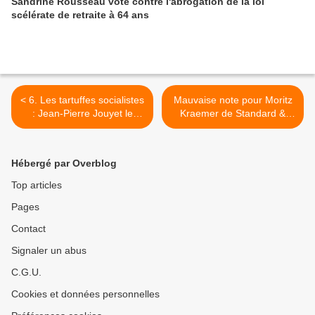
Sandrine Rousseau vote contre l'abrogation de la loi
scélérate de retraite à 64 ans
< 6. Les tartuffes socialistes
Mauvaise note pour Moritz
: Jean-Pierre Jouyet le
Kraemer de Standard &
Ponce Pilate Gracquant
Poor's >
Hébergé par Overblog
Top articles
Pages
Contact
Signaler un abus
C.G.U.
Cookies et données personnelles