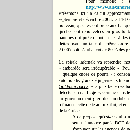
Pour mémoire : (r
http://www.alexandrean
Présentons ici un calcul approximati
septembre et décembre 2008, la FED et
nouveau, qu'elles ont prêté aux banq
qu'elles ont renouvelées en gros tout
banques ont prêté quant à elles à des 
dettes ayant un taux du même ordre :
2.000), soit l'équivalent de 80 % des pr
La spirale infernale va reprendre, nou
« embardée sera irrécupérable ». Po
« quelque chose de pourri » : consom
automobile, grands équipements financ
Goldman Sachs
, « la plus belle des 
délecter du naufrage », comme dans le 
au gouvernement grec des produits d
refinance cette dette au prix fort, et e
de la Grèce …
A ce propos, qu'est-ce qui a 
serait l'annonce par la BCE d
s'appuyer sur les agences de no