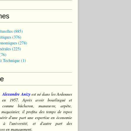
mes
turelles
(885)
itiques
(376)
onomiques
(278)
nérales
(225)
(76)
t Technique
(1)
ce
Alexandre Anizy
est né dans les Ardennes
) en 1957. Après avoir bourlingué et
lé comme bûcheron, manœuvre, arpète,
 magasinier, il profita des temps de repos
érir d'une part une expertise en économie
e à l'université, et d'autre part des
ces en management.