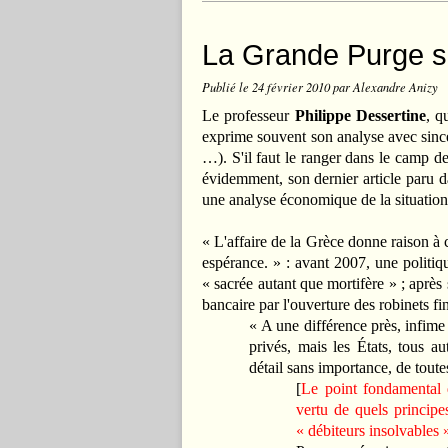
La Grande Purge se
Publié le
24 février 2010
par Alexandre Anizy
Le professeur
Philippe Dessertine
, q
exprime souvent son analyse avec sincéri
…). S'il faut le ranger dans le camp d
évidemment, son dernier article paru d
une analyse économique de la situation
« L'affaire de la Grèce donne raison à c
espérance. » : avant 2007, une politiq
« sacrée autant que mortifère » ; aprè
bancaire par l'ouverture des robinets fi
« A une différence près, infime :
privés, mais les États, tous au
détail sans importance, de toute
[
Le point fondamental 
vertu de quels principes
« débiteurs insolvables 