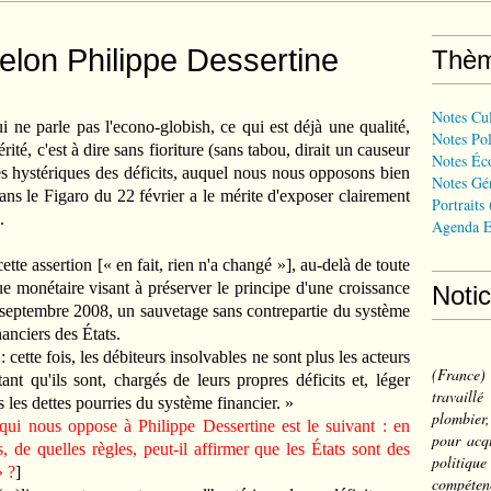
lon Philippe Dessertine
Thè
Notes Cul
ui ne parle pas l'econo-globish, ce qui est déjà une qualité,
Notes Pol
té, c'est à dire sans fioriture (sans tabou, dirait un causeur
Notes Éc
es hystériques des déficits, auquel nous nous opposons bien
Notes Gé
ans le Figaro du 22 février a le mérite d'exposer clairement
Portraits
.
Agenda E
ette assertion [« en fait, rien n'a changé »], au-delà de toute
ue monétaire visant à préserver le principe d'une croissance
Noti
s septembre 2008, un sauvetage sans contrepartie du système
nanciers des États.
 cette fois, les débiteurs insolvables ne sont plus les acteurs
(France
tant qu'ils sont, chargés de leurs propres déficits et, léger
travail
s les dettes pourries du système financier. »
plombier,
qui nous oppose à Philippe Dessertine est le suivant : en
pour acqu
, de quelles règles, peut-il affirmer que les États sont des
politiqu
» ?
]
compéten