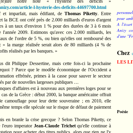
e)lire notre note « l'hystérie des déficits »
izy.com/article-l-hysterie-des-deficits-44697700.html
personnel
f et imparfait, mais édifiant, de
Thomas Piketty
. Entre
pour ambi
 la BCE ont créé près de 2.000 milliards d'euros d'argent
A l'écart
ues à un taux d'environ 1 % pour des durées de 3 à 6 mois
Anizy co
e l'année 2009. Estimons qu'avec ces 2.000 milliards, les
d'une "Fr
taux de l'ordre de 5 %, ou bien qu'elles ont remboursé des
 « la marge réalisée serait alors de 80 milliards (4 % de
Chez
ofits réalisés par les banques. »
LES L
s dit Philippe Dessertine, mais cette fois-ci la prochaine
urquoi ? Parce que le modèle économique de l'Occident a
mation effrénée, primes à la casse pour sauver le secteur
és par de nouvelles largesses publiques …
banques d'affaires est à nouveau aux premières loges pour se
cas de la Grèce : début 2000, la banque américaine offrait
e camouflage pour leur dette souveraine ; en 2010, elle
n même temps elle spécule sur le risque de défaut de paiement
Poésie
mis en branle la crise grecque ? Selon Thomas Piketty, ce
e l'euro imperator
Jean-Claude Trichet
qu'elle continue à
tation pour acheter des titres publics, alors que rien ne l'y