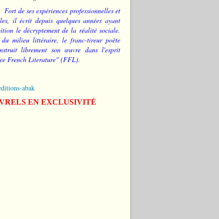
Fort de ses expériences professionnelles et
les, il écrit depuis quelques années ayant
tion le décryptement de la réalité sociale.
 du milieu littéraire, le franc-tireur poète
nstruit librement son œuvre dans l'esprit
ee French Literature" (FFL).
editions-abak
IVRELS EN EXCLUSIVITÉ