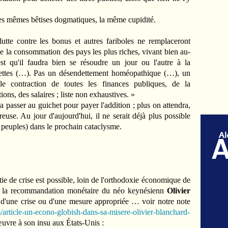
les mêmes bêtises dogmatiques, la même cupidité.
lutte contre les bonus et autres fariboles ne remplaceront
de la consommation des pays les plus riches, vivant bien au-
t qu'il faudra bien se résoudre un jour ou l'autre à la
dettes (…). Pas un désendettement homéopathique (…), un
ble contraction de toutes les finances publiques, de la
ions, des salaires ; liste non exhaustives. »
a passer au guichet pour payer l'addition ; plus on attendra,
euse. Au jour d'aujourd'hui, il ne serait déjà plus possible
t peuples) dans le prochain cataclysme.
tie de crise est possible, loin de l'orthodoxie économique de
e la recommandation monétaire du néo keynésienn
Olivier
 d'une crise ou d'une mesure appropriée … voir notre note
article-un-econo-globish-dans-sa-misere-olivier-blanchard-
œuvre à son insu aux États-Unis :