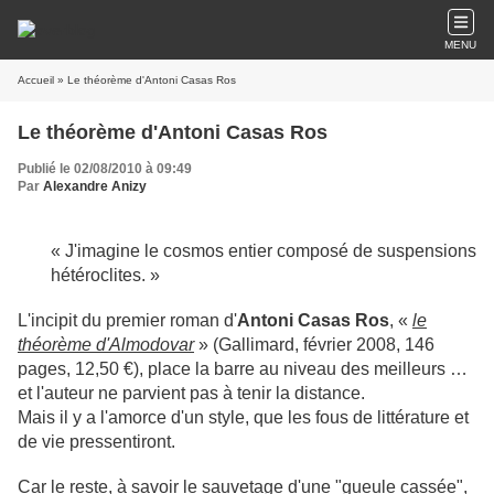
MENU
Accueil
» Le théorème d'Antoni Casas Ros
Le théorème d'Antoni Casas Ros
Publié le 02/08/2010 à 09:49
Par
Alexandre Anizy
« J'imagine le cosmos entier composé de suspensions
hétéroclites. »
L'incipit du premier roman d'
Antoni Casas Ros
, «
le
théorème d'Almodovar
» (Gallimard, février 2008, 146
pages, 12,50 €), place la barre au niveau des meilleurs …
et l'auteur ne parvient pas à tenir la distance.
Mais il y a l'amorce d'un style, que les fous de littérature et
de vie pressentiront.
Car le reste, à savoir le sauvetage d'une
"
gueule cassée
"
,