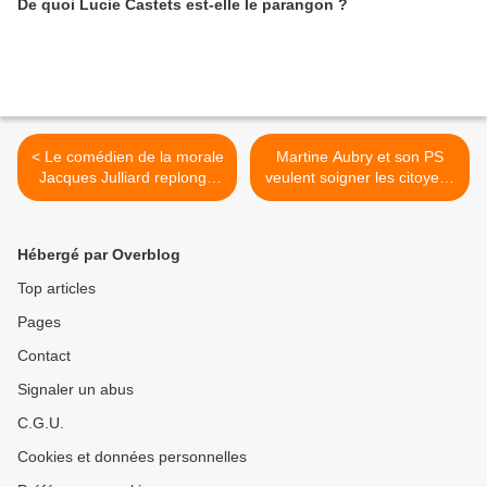
De quoi Lucie Castets est-elle le parangon ?
< Le comédien de la morale
Martine Aubry et son PS
Jacques Julliard replonge
veulent soigner les citoyens
vite
>
Hébergé par Overblog
Top articles
Pages
Contact
Signaler un abus
C.G.U.
Cookies et données personnelles