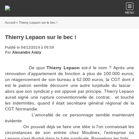
MENU
Accueil
» Thierry Lepaon sur le bec !
Thierry Lepaon sur le bec !
Publié le 04/12/2014 à 09:59
Par
Alexandre Anizy
De quoi
Thierry Lepaon
est-il le nom ? Après une
rénovation d'appartement de fonction à plus de 100.000 euros,
un réagencement de son bureau à 62.000 euros, la CGT dont il
est le patron semble découvrir une autre turpitude du lascar :
alors que son syndicat y est opposé par principe, Thierry Lepaon
aurait signé une rupture conventionnelle de contrat... et touché
les indemnités, quand il était secrétaire général régional de la
CGT Normandie.
L'amoralité de ce personnage semble maintenant
évidente.
On pouvait déjà se faire une idée si l'on connaissait les
circonstances de son entrée chez Moulinex, l'entreprise où
Lepaon s'est illustré dans la lutte syndicale. Rappelons les faits.