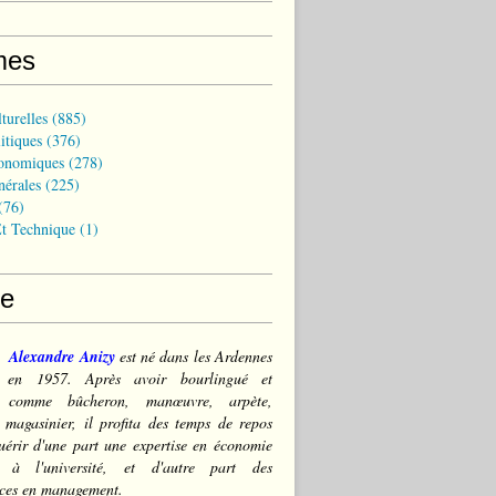
mes
turelles
(885)
itiques
(376)
onomiques
(278)
nérales
(225)
(76)
t Technique
(1)
ce
Alexandre Anizy
est né dans les Ardennes
) en 1957. Après avoir bourlingué et
lé comme bûcheron, manœuvre, arpète,
 magasinier, il profita des temps de repos
érir d'une part une expertise en économie
e à l'université, et d'autre part des
ces en management.