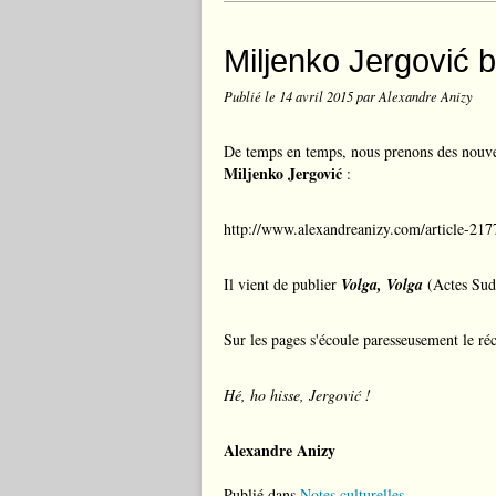
Miljenko Jergović b
Publié le
14 avril 2015
par Alexandre Anizy
De temps en temps, nous prenons des nouvel
Miljenko Jergović
:
http://www.alexandreanizy.com/article-21
Il vient de publier
Volga, Volga
(Actes Sud,
Sur les pages s'écoule paresseusement le réc
Hé, ho hisse, Jergović !
Alexandre Anizy
Publié dans
Notes culturelles