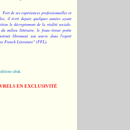
Fort de ses expériences professionnelles et
les, il écrit depuis quelques années ayant
tion le décryptement de la réalité sociale.
 du milieu littéraire, le franc-tireur poète
nstruit librement son œuvre dans l'esprit
ee French Literature" (FFL).
editions-abak
IVRELS EN EXCLUSIVITÉ