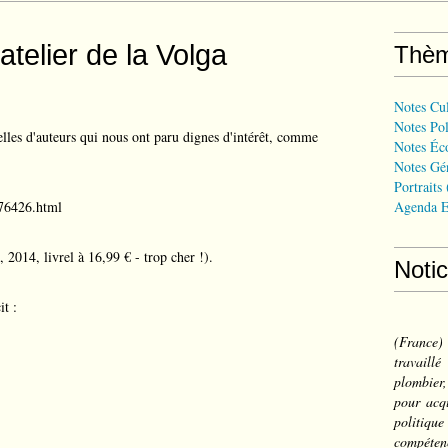
atelier de la Volga
Thè
Notes Cul
Notes Pol
les d'auteurs qui nous ont paru dignes d'intérêt, comme
Notes Éc
Notes Gé
Portraits
776426.html
Agenda E
 2014, livrel à 16,99 € - trop cher !).
Noti
it :
(France
travail
plombier,
pour acqu
politiqu
compéten