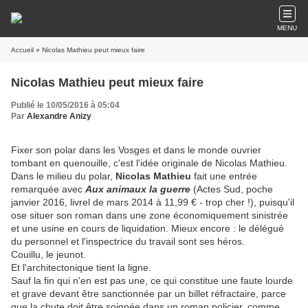
MENU
Accueil
» Nicolas Mathieu peut mieux faire
Nicolas Mathieu peut mieux faire
Publié le 10/05/2016 à 05:04
Par
Alexandre Anizy
Fixer son polar dans les Vosges et dans le monde ouvrier
tombant en quenouille, c'est l'idée originale de Nicolas Mathieu.
Dans le milieu du polar,
Nicolas Mathieu
fait une entrée
remarquée avec
Aux animaux la
guerre
(Actes Sud, poche
janvier 2016, livrel de mars 2014 à 11,99 € - trop cher !), puisqu'il
ose situer son roman dans une zone économiquement sinistrée
et une usine en cours de liquidation. Mieux encore : le délégué
du personnel et l'inspectrice du travail sont ses héros.
Couillu, le jeunot.
Et l'architectonique tient la ligne.
Sauf la fin qui n'en est pas une, ce qui constitue une faute lourde
et grave devant être sanctionnée par un billet réfractaire, parce
que la chute doit être soignée dans un roman policier, comme