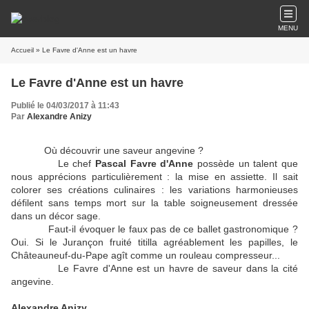
MENU
Accueil
» Le Favre d'Anne est un havre
Le Favre d'Anne est un havre
Publié le 04/03/2017 à 11:43
Par
Alexandre Anizy
Où découvrir une saveur angevine ?
Le chef
Pascal Favre d'Anne
possède un talent que
nous apprécions particulièrement : la mise en assiette. Il sait
colorer ses créations culinaires : les variations harmonieuses
défilent sans temps mort sur la table soigneusement dressée
dans un décor sage.
Faut-il évoquer le faux pas de ce ballet gastronomique ?
Oui. Si le Jurançon fruité titilla agréablement les papilles, le
Châteauneuf-du-Pape agît comme un rouleau compresseur...
Le Favre d'Anne est un havre de saveur dans la cité
angevine.
Alexandre Anizy