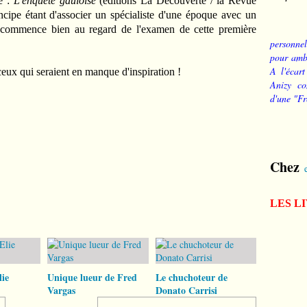
e :
L'enquête gauloise
(éditions La Découverte / la Revue
ncipe étant d'associer un spécialiste d'une époque avec un
e commence bien au regard de l'examen de cette première
personnel
pour ambi
A l'écart
qui seraient en manque d'inspiration !
Anizy co
d'une "Fr
Chez
LES L
ie
Unique lueur de Fred
Le chuchoteur de
Vargas
Donato Carrisi