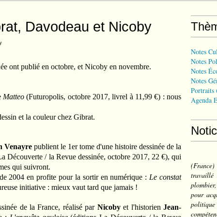
rat, Davodeau et Nicoby
Thè
y
Notes Cul
Notes Pol
ont publié en octobre, et Nicoby en novembre.
Notes Éc
Notes Gé
Portraits
e
Matteo
(Futuropolis, octobre 2017, livrel à 11,99 €) : nous
Agenda E
in et la couleur chez Gibrat.
Noti
n Venayre
publient le 1er tome d'une histoire dessinée de la
La Découverte / la Revue dessinée, octobre 2017, 22 €), qui
(France
mes qui suivront.
travail
04 en profite pour la sortir en numérique :
Le constat
plombier,
euse initiative : mieux vaut tard que jamais !
pour acqu
politiqu
e de la France, réalisé par
Nicoby
et l'historien
Jean-
compéten