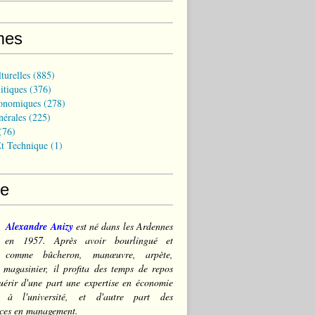
mes
turelles
(885)
itiques
(376)
onomiques
(278)
nérales
(225)
(76)
t Technique
(1)
ce
Alexandre Anizy
est né dans les Ardennes
) en 1957. Après avoir bourlingué et
lé comme bûcheron, manœuvre, arpète,
 magasinier, il profita des temps de repos
érir d'une part une expertise en économie
e à l'université, et d'autre part des
ces en management.