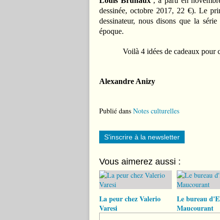
Louis
Brunaux
, a paru en novembr
dessinée, octobre 2017, 22 €). Le pri
dessinateur, nous disons que la séri
époque.
Voilà 4 idées de cadeaux pour ceux 
Alexandre Anizy
Publié dans
Notes culturelles
S'inscrire à la newsletter
Vous aimerez aussi :
La peur chez Valerio
Le bureau d'El
Varesi
Maucourant