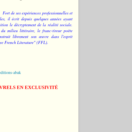
Fort de ses expériences professionnelles et
les, il écrit depuis quelques années ayant
tion le décryptement de la réalité sociale.
 du milieu littéraire, le franc-tireur poète
nstruit librement son œuvre dans l'esprit
ee French Literature" (FFL).
editions-abak
IVRELS EN EXCLUSIVITÉ