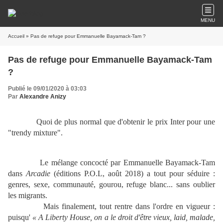
MENU
Accueil
» Pas de refuge pour Emmanuelle Bayamack-Tam ?
Pas de refuge pour Emmanuelle Bayamack-Tam
?
Publié le 09/01/2020 à 03:03
Par
Alexandre Anizy
Quoi de plus normal que d'obtenir le prix Inter pour une
"trendy mixture".
Le mélange concocté par Emmanuelle Bayamack-Tam
dans
Arcadie
(éditions P.O.L, août 2018) a tout pour séduire :
genres, sexe, communauté, gourou, refuge blanc... sans oublier
les migrants.
Mais finalement, tout rentre dans l'ordre en vigueur :
puisqu'
« A Liberty House, on a le droit d'être vieux, laid, malade,