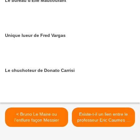
Le bureau d'Elie Maucourant
Unique lueur de Fred Vargas
Le chuchoteur de Donato Carrisi
< Bruno Le Maire ou
Existe-t-il un lien entre le
l'enflure façon Messier
professeur Eric Caumes et
les laboratoires ? >